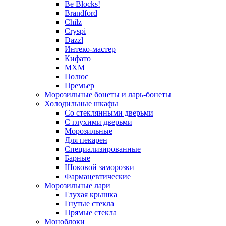
Be Blocks!
Brandford
Chilz
Cryspi
Dazzl
Интеко-мастер
Кифато
МХМ
Полюс
Премьер
Морозильные бонеты и ларь-бонеты
Холодильные шкафы
Со стеклянными дверьми
С глухими дверьми
Морозильные
Для пекарен
Специализированные
Барные
Шоковой заморозки
Фармацевтические
Морозильные лари
Глухая крышка
Гнутые стекла
Прямые стекла
Моноблоки