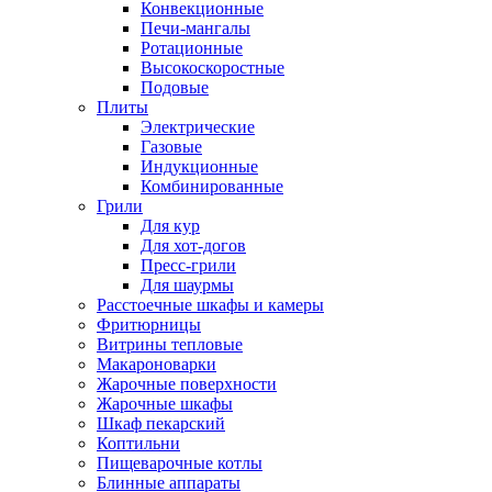
Конвекционные
Печи-мангалы
Ротационные
Высокоскоростные
Подовые
Плиты
Электрические
Газовые
Индукционные
Комбинированные
Грили
Для кур
Для хот-догов
Пресс-грили
Для шаурмы
Расстоечные шкафы и камеры
Фритюрницы
Витрины тепловые
Макароноварки
Жарочные поверхности
Жарочные шкафы
Шкаф пекарский
Коптильни
Пищеварочные котлы
Блинные аппараты