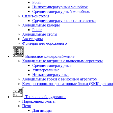
Polair
Низкотемпературный моноблок
Среднетемпературный моноблок
Сплит-системы
Среднетемпературная сплит-система
Холодильные камеры
Polair
Холодильные столы
Аксессуары
Фризеры для мороженого
Выносное холодоснабжение
Холодильные витрины с выносным агрегатом
Среднетемпературные
Универсальные
Низкотемпературные
Холодильные горки с выносным агрегатом
Компрессорно-конденсаторные блоки (ККБ) для хо
Тепловое оборудование
Пароконвектоматы
Печи
Для пиццы