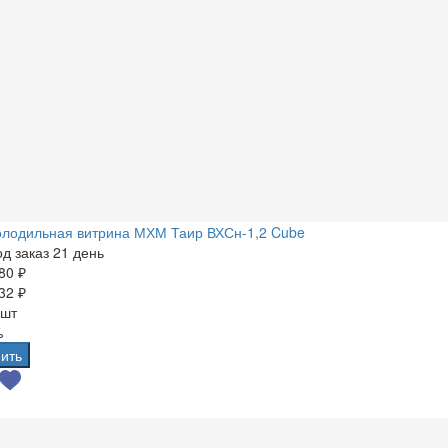
олодильная витрина МХМ Таир ВХСн-1,2 Cube
д заказ 21 день
80 ₽
32 ₽
 шт
%
ить