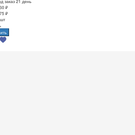
д заказ 21 день
60 ₽
75 ₽
 шт
%
ить