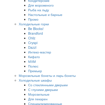
Кондитерские
Для мороженого
Рыба на льду
Настольные и барные
Промо
Холодильные горки
Be Blocks!
Brandford
Chilz
Cryspi
Dazzl
Интеко-мастер
Кифато
МХМ
Полюс
Премьер
Морозильные бонеты и ларь-бонеты
Холодильные шкафы
Со стеклянными дверьми
С глухими дверьми
Морозильные
Для пекарен
Специализированные