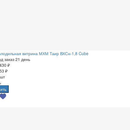
олодильная витрина МХМ Таир ВХСн-1,8 Cube
д заказ 21 день
430 ₽
53 ₽
 шт
%
ить