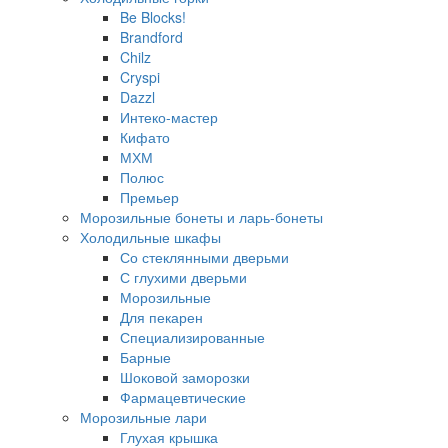
Be Blocks!
Brandford
Chilz
Cryspi
Dazzl
Интеко-мастер
Кифато
МХМ
Полюс
Премьер
Морозильные бонеты и ларь-бонеты
Холодильные шкафы
Со стеклянными дверьми
С глухими дверьми
Морозильные
Для пекарен
Специализированные
Барные
Шоковой заморозки
Фармацевтические
Морозильные лари
Глухая крышка