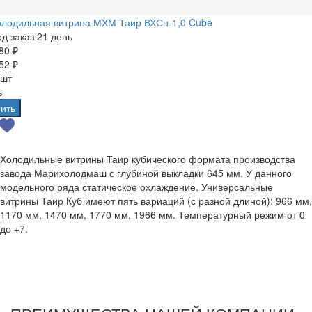
олодильная витрина МХМ Таир ВХСн-1,0 Cube
д заказ 21 день
80 ₽
52 ₽
 шт
%
ить
Холодильные витрины Таир кубического формата производства
завода Марихолодмаш с глубиной выкладки 645 мм. У данного
модельного ряда статическое охлаждение. Универсальные
витрины Таир Куб имеют пять вариаций (с разной длиной): 966 мм,
1170 мм, 1470 мм, 1770 мм, 1966 мм. Температурный режим от 0
до +7.