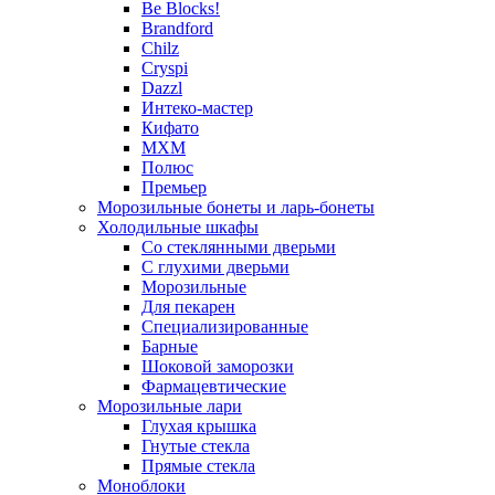
Be Blocks!
Brandford
Chilz
Cryspi
Dazzl
Интеко-мастер
Кифато
МХМ
Полюс
Премьер
Морозильные бонеты и ларь-бонеты
Холодильные шкафы
Со стеклянными дверьми
С глухими дверьми
Морозильные
Для пекарен
Специализированные
Барные
Шоковой заморозки
Фармацевтические
Морозильные лари
Глухая крышка
Гнутые стекла
Прямые стекла
Моноблоки