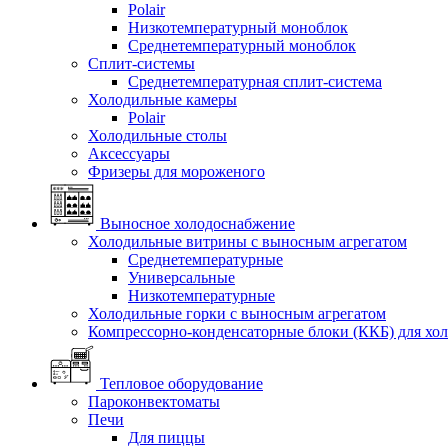
Polair
Низкотемпературный моноблок
Среднетемпературный моноблок
Сплит-системы
Среднетемпературная сплит-система
Холодильные камеры
Polair
Холодильные столы
Аксессуары
Фризеры для мороженого
Выносное холодоснабжение
Холодильные витрины с выносным агрегатом
Среднетемпературные
Универсальные
Низкотемпературные
Холодильные горки с выносным агрегатом
Компрессорно-конденсаторные блоки (ККБ) для хо
Тепловое оборудование
Пароконвектоматы
Печи
Для пиццы