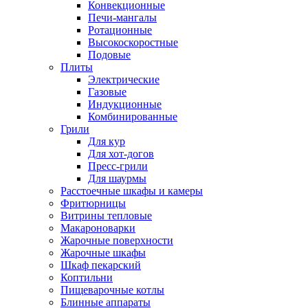
Конвекционные
Печи-мангалы
Ротационные
Высокоскоростные
Подовые
Плиты
Электрические
Газовые
Индукционные
Комбинированные
Грили
Для кур
Для хот-догов
Пресс-грили
Для шаурмы
Расстоечные шкафы и камеры
Фритюрницы
Витрины тепловые
Макароноварки
Жарочные поверхности
Жарочные шкафы
Шкаф пекарский
Коптильни
Пищеварочные котлы
Блинные аппараты