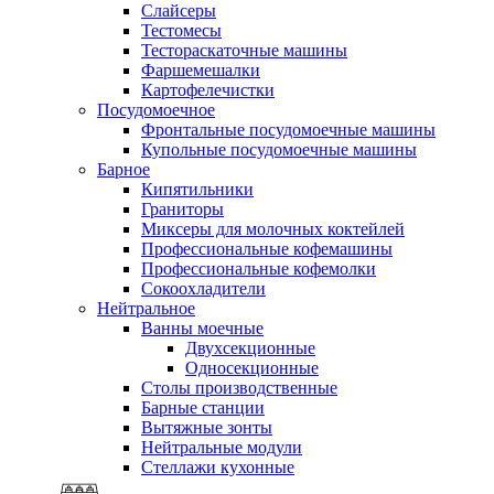
Слайсеры
Тестомесы
Тестораскаточные машины
Фаршемешалки
Картофелечистки
Посудомоечное
Фронтальные посудомоечные машины
Купольные посудомоечные машины
Барное
Кипятильники
Граниторы
Миксеры для молочных коктейлей
Профессиональные кофемашины
Профессиональные кофемолки
Сокоохладители
Нейтральное
Ванны моечные
Двухсекционные
Односекционные
Столы производственные
Барные станции
Вытяжные зонты
Нейтральные модули
Стеллажи кухонные