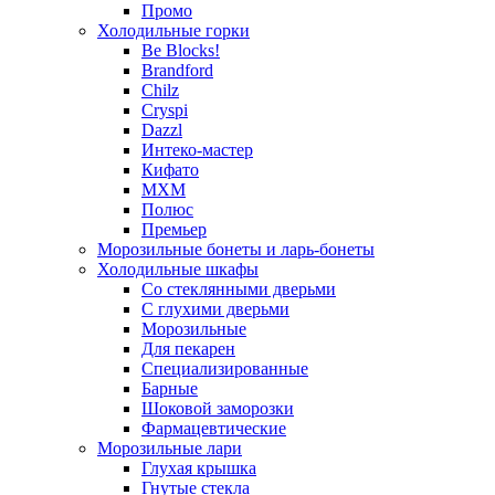
Промо
Холодильные горки
Be Blocks!
Brandford
Chilz
Cryspi
Dazzl
Интеко-мастер
Кифато
МХМ
Полюс
Премьер
Морозильные бонеты и ларь-бонеты
Холодильные шкафы
Со стеклянными дверьми
С глухими дверьми
Морозильные
Для пекарен
Специализированные
Барные
Шоковой заморозки
Фармацевтические
Морозильные лари
Глухая крышка
Гнутые стекла