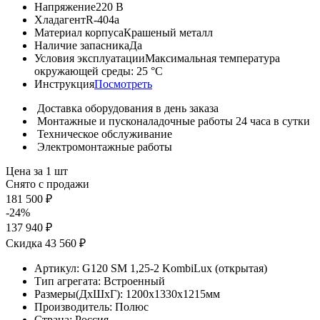
Напряжение
220 В
Хладагент
R-404a
Материал корпуса
Крашеный металл
Наличие запасника
Да
Условия эксплуатации
Максимальная температура
окружающей среды: 25 °С
Инструкция
Посмотреть
Доставка оборудования в день заказа
Монтажные и пусконаладочные работы 24 часа в сутки
Техническое обслуживание
Электромонтажные работы
Цена за 1 шт
Снято с продажи
181 500 ₽
-24%
137 940 ₽
Скидка 43 560 ₽
Артикул:
G120 SM 1,25-2 KombiLux (открытая)
Тип агрегата:
Встроенный
Размеры(ДхШхГ):
1200x1330x1215мм
Производитель:
Полюс
Страна:
Россия