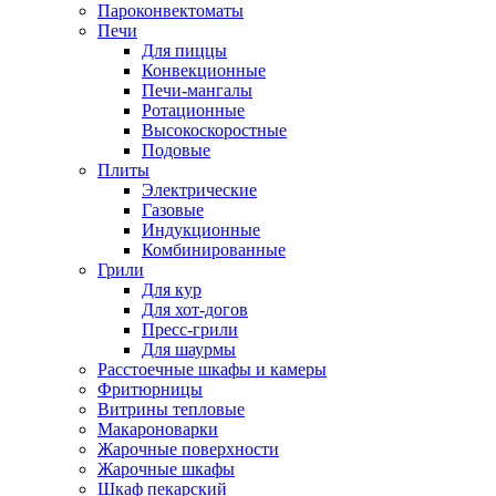
Пароконвектоматы
Печи
Для пиццы
Конвекционные
Печи-мангалы
Ротационные
Высокоскоростные
Подовые
Плиты
Электрические
Газовые
Индукционные
Комбинированные
Грили
Для кур
Для хот-догов
Пресс-грили
Для шаурмы
Расстоечные шкафы и камеры
Фритюрницы
Витрины тепловые
Макароноварки
Жарочные поверхности
Жарочные шкафы
Шкаф пекарский