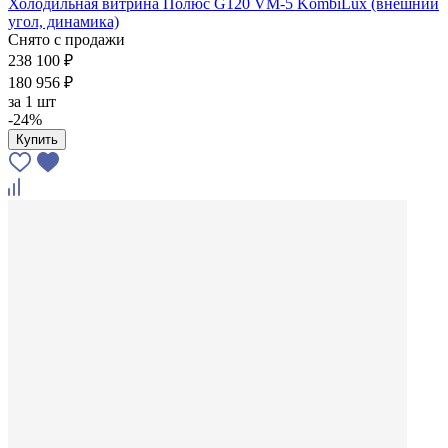
Холодильная витрина Полюс G120 VM-5 KombiLux (внешний
угол, динамика)
Снято с продажи
238 100 ₽
180 956 ₽
за
1 шт
-24%
Купить