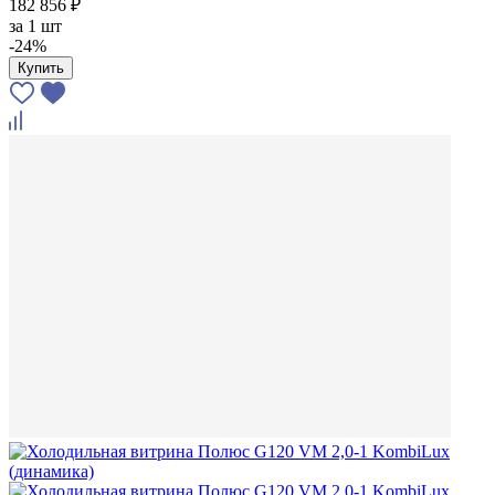
182 856 ₽
за
1 шт
-24%
Купить