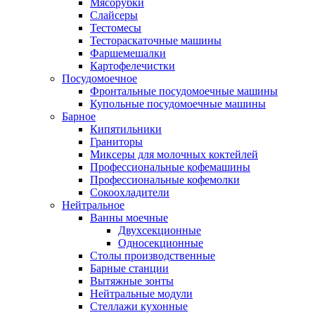
Мясорубки
Слайсеры
Тестомесы
Тестораскаточные машины
Фаршемешалки
Картофелечистки
Посудомоечное
Фронтальные посудомоечные машины
Купольные посудомоечные машины
Барное
Кипятильники
Граниторы
Миксеры для молочных коктейлей
Профессиональные кофемашины
Профессиональные кофемолки
Сокоохладители
Нейтральное
Ванны моечные
Двухсекционные
Односекционные
Столы производственные
Барные станции
Вытяжные зонты
Нейтральные модули
Стеллажи кухонные