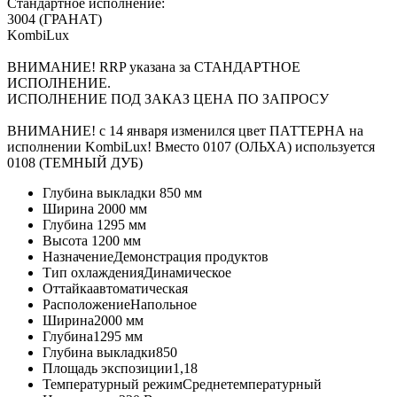
Стандартное исполнение:
3004 (ГРАНАТ)
KombiLux
ВНИМАНИЕ! RRP указана за СТАНДАРТНОЕ
ИСПОЛНЕНИЕ.
ИСПОЛНЕНИЕ ПОД ЗАКАЗ ЦЕНА ПО ЗАПРОСУ
ВНИМАНИЕ! с 14 января изменился цвет ПАТТЕРНА на
исполнении KombiLux! Вместо 0107 (ОЛЬХА) используется
0108 (ТЕМНЫЙ ДУБ)
Глубина выкладки
850 мм
Ширина
2000 мм
Глубина
1295 мм
Высота
1200 мм
Назначение
Демонстрация продуктов
Тип охлаждения
Динамическое
Оттайка
автоматическая
Расположение
Напольное
Ширина
2000 мм
Глубина
1295 мм
Глубина выкладки
850
Площадь экспозиции
1,18
Температурный режим
Среднетемпературный