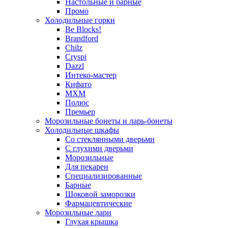
Настольные и барные
Промо
Холодильные горки
Be Blocks!
Brandford
Chilz
Cryspi
Dazzl
Интеко-мастер
Кифато
МХМ
Полюс
Премьер
Морозильные бонеты и ларь-бонеты
Холодильные шкафы
Со стеклянными дверьми
С глухими дверьми
Морозильные
Для пекарен
Специализированные
Барные
Шоковой заморозки
Фармацевтические
Морозильные лари
Глухая крышка