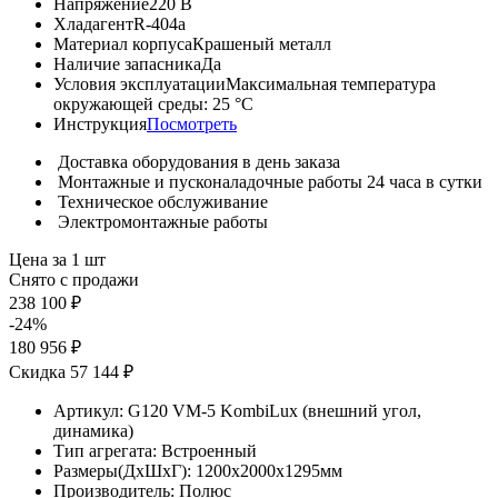
Напряжение
220 В
Хладагент
R-404a
Материал корпуса
Крашеный металл
Наличие запасника
Да
Условия эксплуатации
Максимальная температура
окружающей среды: 25 °С
Инструкция
Посмотреть
Доставка оборудования в день заказа
Монтажные и пусконаладочные работы 24 часа в сутки
Техническое обслуживание
Электромонтажные работы
Цена за 1 шт
Снято с продажи
238 100 ₽
-24%
180 956 ₽
Скидка 57 144 ₽
Артикул:
G120 VM-5 KombiLux (внешний угол,
динамика)
Тип агрегата:
Встроенный
Размеры(ДхШхГ):
1200x2000x1295мм
Производитель:
Полюс