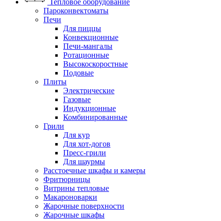
Тепловое оборудование
Пароконвектоматы
Печи
Для пиццы
Конвекционные
Печи-мангалы
Ротационные
Высокоскоростные
Подовые
Плиты
Электрические
Газовые
Индукционные
Комбинированные
Грили
Для кур
Для хот-догов
Пресс-грили
Для шаурмы
Расстоечные шкафы и камеры
Фритюрницы
Витрины тепловые
Макароноварки
Жарочные поверхности
Жарочные шкафы