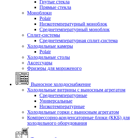
Гнутые стекла
Прямые стекла
Моноблоки
Polair
Низкотемпературный моноблок
Среднетемпературный моноблок
Сплит-системы
Среднетемпературная сплит-система
Холодильные камеры
Polair
Холодильные столы
Аксессуары
Фризеры для мороженого
Выносное холодоснабжение
Холодильные витрины с выносным агрегатом
Среднетемпературные
Универсальные
Низкотемпературные
Холодильные горки с выносным агрегатом
Компрессорно-конденсаторные блоки (ККБ) для
холодильного оборудования