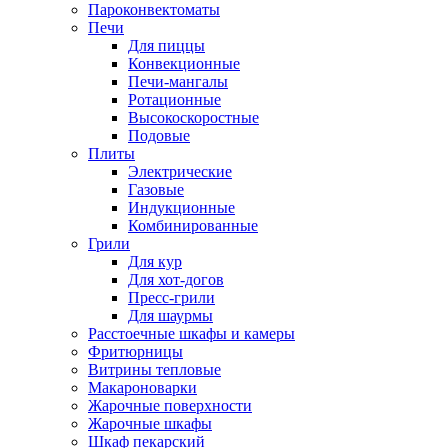
Пароконвектоматы
Печи
Для пиццы
Конвекционные
Печи-мангалы
Ротационные
Высокоскоростные
Подовые
Плиты
Электрические
Газовые
Индукционные
Комбинированные
Грили
Для кур
Для хот-догов
Пресс-грили
Для шаурмы
Расстоечные шкафы и камеры
Фритюрницы
Витрины тепловые
Макароноварки
Жарочные поверхности
Жарочные шкафы
Шкаф пекарский