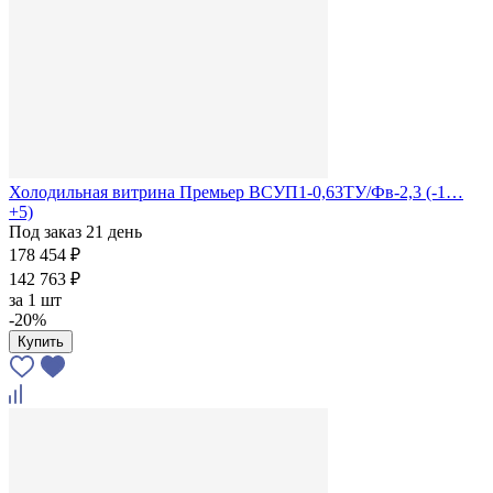
Холодильная витрина Премьер ВСУП1-0,63ТУ/Фв-2,3 (-1…
+5)
Под заказ 21 день
178 454 ₽
142 763 ₽
за
1 шт
-20%
Купить