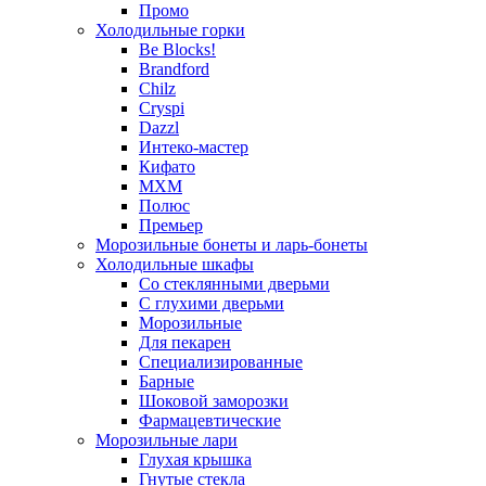
Промо
Холодильные горки
Be Blocks!
Brandford
Chilz
Cryspi
Dazzl
Интеко-мастер
Кифато
МХМ
Полюс
Премьер
Морозильные бонеты и ларь-бонеты
Холодильные шкафы
Со стеклянными дверьми
С глухими дверьми
Морозильные
Для пекарен
Специализированные
Барные
Шоковой заморозки
Фармацевтические
Морозильные лари
Глухая крышка
Гнутые стекла