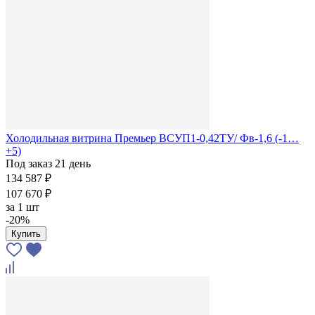
Холодильная витрина Премьер ВСУП1-0,42ТУ/ Фв-1,6 (-1…
+5)
Под заказ 21 день
134 587 ₽
107 670 ₽
за
1 шт
-20%
Купить