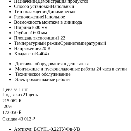
Назначение
Демонстрация продуктов
Способ установки
Напольный
Тип охлаждения
Динамическое
Расположение
Напольное
Возможность монтажа в линию
да
Ширина
1600 мм
Глубина
1600 мм
Площадь экспозиции
1.22
Температурный режим
Среднетемпературный
Напряжение
220 В
Хладагент
R-404a
Доставка оборудования в день заказа
Монтажные и пусконаладочные работы 24 часа в сутки
Техническое обслуживание
Электромонтажные работы
Цена за 1 шт
Под заказ 21 день
215 062 ₽
-20%
172 050 ₽
Скидка 43 012 ₽
Артикул:
ВСУП1-0,22ТУ/Фв-УВ