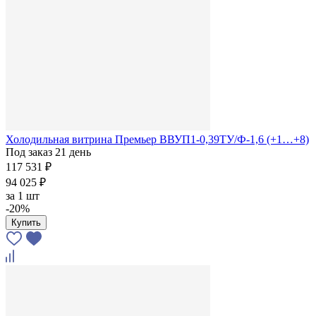
Холодильная витрина Премьер ВВУП1-0,39ТУ/Ф-1,6 (+1…+8)
Под заказ 21 день
117 531 ₽
94 025 ₽
за
1 шт
-20%
Купить