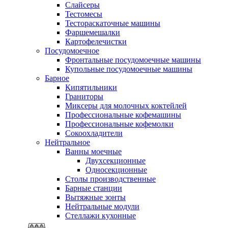
Слайсеры
Тестомесы
Тестораскаточные машины
Фаршемешалки
Картофелечистки
Посудомоечное
Фронтальные посудомоечные машины
Купольные посудомоечные машины
Барное
Кипятильники
Граниторы
Миксеры для молочных коктейлей
Профессиональные кофемашины
Профессиональные кофемолки
Сокоохладители
Нейтральное
Ванны моечные
Двухсекционные
Односекционные
Столы производственные
Барные станции
Вытяжные зонты
Нейтральные модули
Стеллажи кухонные