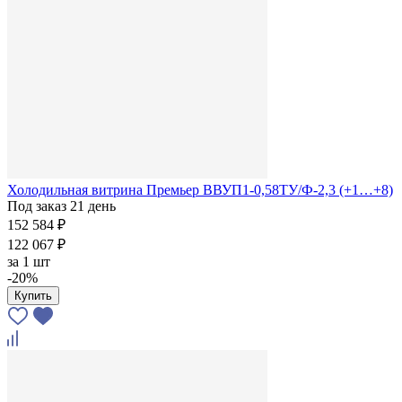
Холодильная витрина Премьер ВВУП1-0,58ТУ/Ф-2,3 (+1…+8)
Под заказ 21 день
152 584 ₽
122 067 ₽
за
1 шт
-20%
Купить