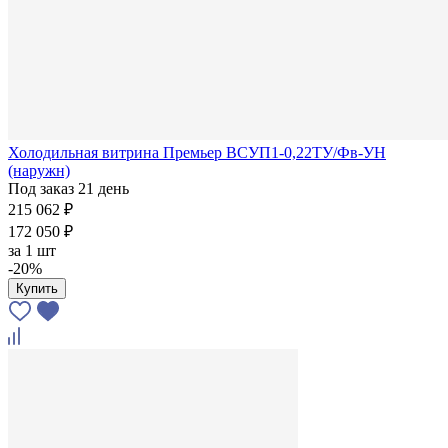
Холодильная витрина Премьер ВСУП1-0,22ТУ/Фв-УН
(наружн)
Под заказ 21 день
215 062 ₽
172 050 ₽
за
1 шт
-20%
Купить