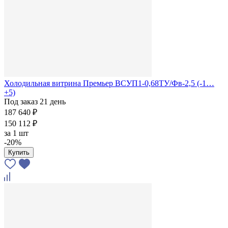
Холодильная витрина Премьер ВСУП1-0,68ТУ/Фв-2,5 (-1…
+5)
Под заказ 21 день
187 640 ₽
150 112 ₽
за
1 шт
-20%
Купить