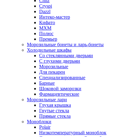
Chilz
Cryspi
Dazzl
Интеко-мастер
Кифато
МХМ
Полюс
Премьер
Морозильные бонеты и ларь-бонеты
Холодильные шкафы
Со стеклянными дверьми
С глухими дверьми
Морозильные
Для пекарен
Специализированные
Барные
Шоковой заморозки
Фармацевтические
Морозильные лари
Глухая крышка
Гнутые стекла
Прямые стекла
Моноблоки
Polair
Низкотемпературный моноблок