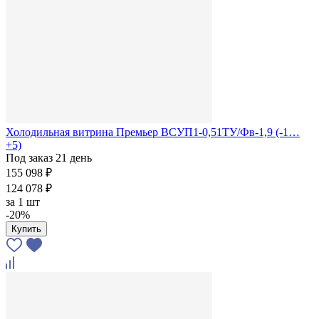
Холодильная витрина Премьер ВСУП1-0,51ТУ/Фв-1,9 (-1…
+5)
Под заказ 21 день
155 098 ₽
124 078 ₽
за
1 шт
-20%
Купить