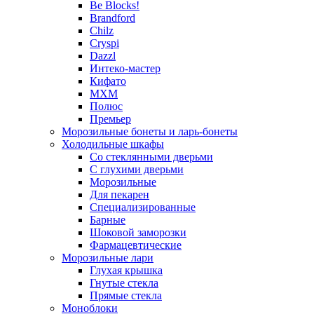
Be Blocks!
Brandford
Chilz
Cryspi
Dazzl
Интеко-мастер
Кифато
МХМ
Полюс
Премьер
Морозильные бонеты и ларь-бонеты
Холодильные шкафы
Со стеклянными дверьми
С глухими дверьми
Морозильные
Для пекарен
Специализированные
Барные
Шоковой заморозки
Фармацевтические
Морозильные лари
Глухая крышка
Гнутые стекла
Прямые стекла
Моноблоки