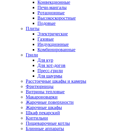
Конвекционные
Печи-мангалы
Ротационные
Высокоскоростные
Подовые
Плиты
Электрические
Газовые
Индукционные
Комбинированные
Грили
Для кур
Для хот-догов
Пресс-грили
Для шаурмы
Расстоечные шкафы и камеры
Фритюрницы
Витрины тепловые
Макароноварки
Жарочные поверхности
Жарочные шкафы
Шкаф пекарский
Коптильни
Пищеварочные котлы
Блинные аппараты