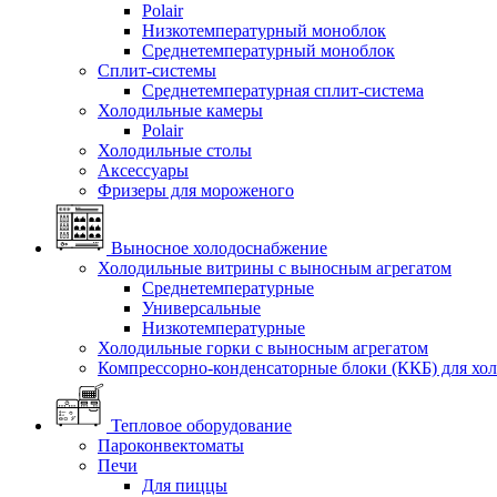
Polair
Низкотемпературный моноблок
Среднетемпературный моноблок
Сплит-системы
Среднетемпературная сплит-система
Холодильные камеры
Polair
Холодильные столы
Аксессуары
Фризеры для мороженого
Выносное холодоснабжение
Холодильные витрины с выносным агрегатом
Среднетемпературные
Универсальные
Низкотемпературные
Холодильные горки с выносным агрегатом
Компрессорно-конденсаторные блоки (ККБ) для хо
Тепловое оборудование
Пароконвектоматы
Печи
Для пиццы