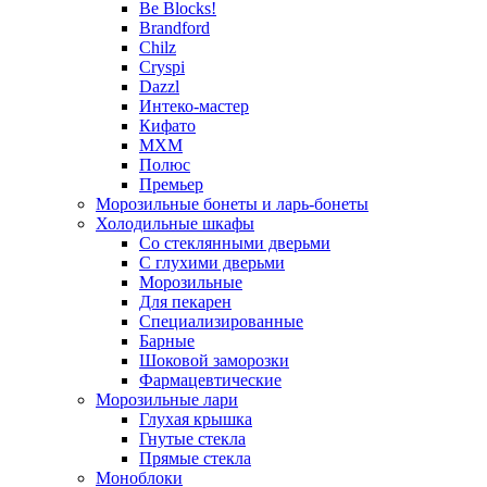
Be Blocks!
Brandford
Chilz
Cryspi
Dazzl
Интеко-мастер
Кифато
МХМ
Полюс
Премьер
Морозильные бонеты и ларь-бонеты
Холодильные шкафы
Со стеклянными дверьми
С глухими дверьми
Морозильные
Для пекарен
Специализированные
Барные
Шоковой заморозки
Фармацевтические
Морозильные лари
Глухая крышка
Гнутые стекла
Прямые стекла
Моноблоки