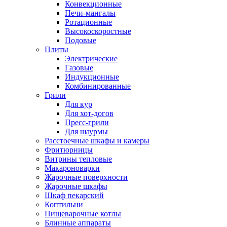
Конвекционные
Печи-мангалы
Ротационные
Высокоскоростные
Подовые
Плиты
Электрические
Газовые
Индукционные
Комбинированные
Грили
Для кур
Для хот-догов
Пресс-грили
Для шаурмы
Расстоечные шкафы и камеры
Фритюрницы
Витрины тепловые
Макароноварки
Жарочные поверхности
Жарочные шкафы
Шкаф пекарский
Коптильни
Пищеварочные котлы
Блинные аппараты