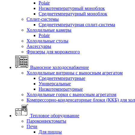
Polair
Низкотемпературный моноблок
Среднетемпературный моноблок
Сплит-системы
Среднетемпературная сплит-система
Холодильные камеры
Polair
Холодильные столы
Аксессуары
Фризеры для мороженого
Выносное холодоснабжение
Холодильные витрины с выносным агрегатом
Среднетемпературные
Универсальные
Низкотемпературные
Холодильные горки с выносным агрегатом
Компрессорно-конденсаторные блоки (ККБ) для хо
Тепловое оборудование
Пароконвектоматы
Печи
Для пиццы