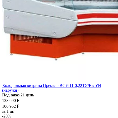
Холодильная витрина Премьер ВСУП1-0,22ТУ/Вв-УН
(наружн)
Под заказ 21 день
133 690 ₽
106 952 ₽
за
1 шт
-20%