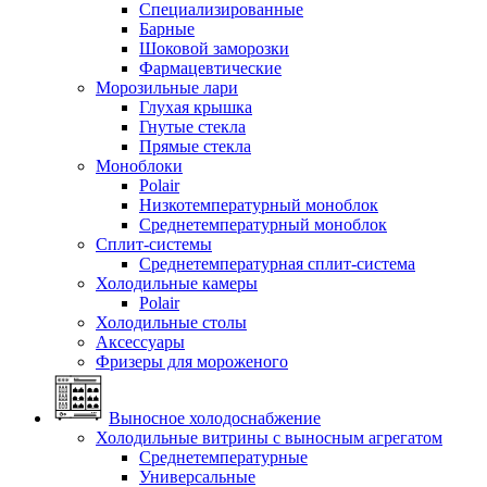
Специализированные
Барные
Шоковой заморозки
Фармацевтические
Морозильные лари
Глухая крышка
Гнутые стекла
Прямые стекла
Моноблоки
Polair
Низкотемпературный моноблок
Среднетемпературный моноблок
Сплит-системы
Среднетемпературная сплит-система
Холодильные камеры
Polair
Холодильные столы
Аксессуары
Фризеры для мороженого
Выносное холодоснабжение
Холодильные витрины с выносным агрегатом
Среднетемпературные
Универсальные