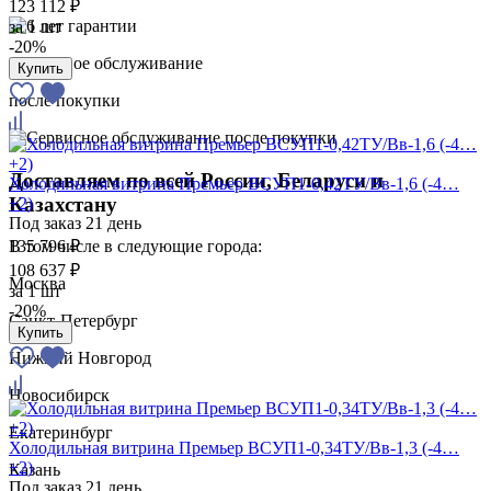
123 112 ₽
за
1 шт
-20%
Сервисное обслуживание
Купить
после покупки
Доставляем по всей России, Беларуси и
Холодильная витрина Премьер ВСУП1-0,42ТУ/Вв-1,6 (-4…
Казахстану
+2)
Под заказ 21 день
135 796 ₽
В том числе в следующие города:
108 637 ₽
Москва
за
1 шт
-20%
Санкт-Петербург
Купить
Нижний Новгород
Новосибирск
Екатеринбург
Холодильная витрина Премьер ВСУП1-0,34ТУ/Вв-1,3 (-4…
+2)
Казань
Под заказ 21 день