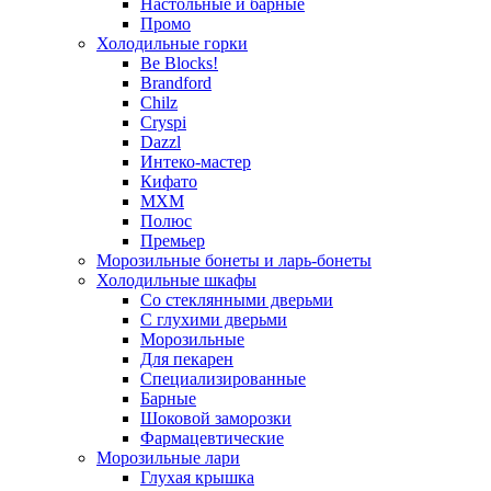
Настольные и барные
Промо
Холодильные горки
Be Blocks!
Brandford
Chilz
Cryspi
Dazzl
Интеко-мастер
Кифато
МХМ
Полюс
Премьер
Морозильные бонеты и ларь-бонеты
Холодильные шкафы
Со стеклянными дверьми
С глухими дверьми
Морозильные
Для пекарен
Специализированные
Барные
Шоковой заморозки
Фармацевтические
Морозильные лари
Глухая крышка