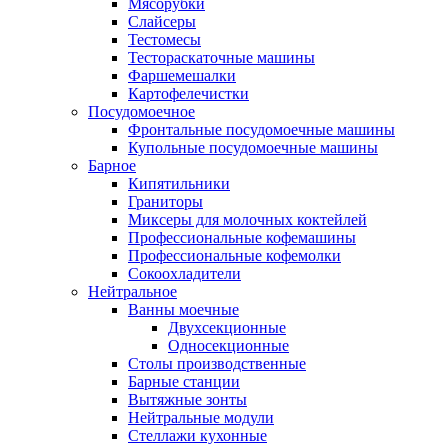
Мясорубки
Слайсеры
Тестомесы
Тестораскаточные машины
Фаршемешалки
Картофелечистки
Посудомоечное
Фронтальные посудомоечные машины
Купольные посудомоечные машины
Барное
Кипятильники
Граниторы
Миксеры для молочных коктейлей
Профессиональные кофемашины
Профессиональные кофемолки
Сокоохладители
Нейтральное
Ванны моечные
Двухсекционные
Односекционные
Столы производственные
Барные станции
Вытяжные зонты
Нейтральные модули
Стеллажи кухонные