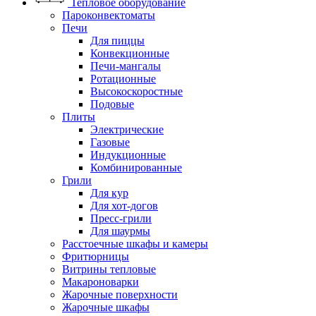
Тепловое оборудование
Пароконвектоматы
Печи
Для пиццы
Конвекционные
Печи-мангалы
Ротационные
Высокоскоростные
Подовые
Плиты
Электрические
Газовые
Индукционные
Комбинированные
Грили
Для кур
Для хот-догов
Пресс-грили
Для шаурмы
Расстоечные шкафы и камеры
Фритюрницы
Витрины тепловые
Макароноварки
Жарочные поверхности
Жарочные шкафы