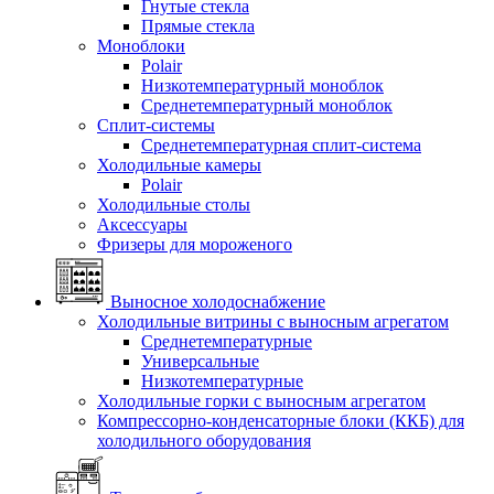
Гнутые стекла
Прямые стекла
Моноблоки
Polair
Низкотемпературный моноблок
Среднетемпературный моноблок
Сплит-системы
Среднетемпературная сплит-система
Холодильные камеры
Polair
Холодильные столы
Аксессуары
Фризеры для мороженого
Выносное холодоснабжение
Холодильные витрины с выносным агрегатом
Среднетемпературные
Универсальные
Низкотемпературные
Холодильные горки с выносным агрегатом
Компрессорно-конденсаторные блоки (ККБ) для
холодильного оборудования