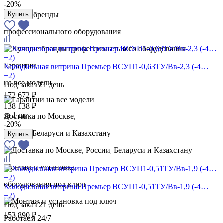
-20%
Купить
Лучшие бренды
профессионального оборудования
Гарантии
Холодильная витрина Премьер ВСУП1-0,63ТУ/Вв-2,3 (-4…
+2)
на все модели
Под заказ 21 день
172 672 ₽
138 138 ₽
за
1 шт
Доставка по Москве,
-20%
России, Беларуси и Казахстану
Купить
Монтаж и установка
оборудования под ключ
Холодильная витрина Премьер ВСУП1-0,51ТУ/Вв-1,9 (-4…
+2)
Под заказ 21 день
153 890 ₽
Работаем 24/7