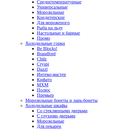
Среднетемпературные
Универсальные
Морозильные
Кондитерские
Для мороженого
Рыба на льду
Настольные и барные
Промо
Холодильные горки
Be Blocks!
Brandford
Chilz
Cryspi
Dazzl
Интеко-мастер
Кифато
МХМ
Полюс
Премьер
Морозильные бонеты и ларь-бонеты
Холодильные шкафы
Со стеклянными дверьми
С глухими дверьми
Морозильные
Для пекарен