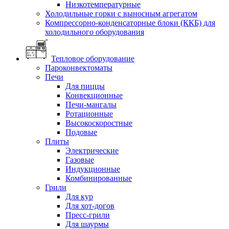
Низкотемпературные
Холодильные горки с выносным агрегатом
Компрессорно-конденсаторные блоки (ККБ) для
холодильного оборудования
Тепловое оборудование
Пароконвектоматы
Печи
Для пиццы
Конвекционные
Печи-мангалы
Ротационные
Высокоскоростные
Подовые
Плиты
Электрические
Газовые
Индукционные
Комбинированные
Грили
Для кур
Для хот-догов
Пресс-грили
Для шаурмы