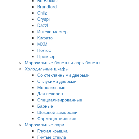
Be Blocks!
Brandford
Chilz
Cryspi
Dazzl
Интеко-мастер
Кифато
МХМ
Полюс
Премьер
Морозильные бонеты и ларь-бонеты
Холодильные шкафы
Со стеклянными дверьми
С глухими дверьми
Морозильные
Для пекарен
Специализированные
Барные
Шоковой заморозки
Фармацевтические
Морозильные лари
Глухая крышка
Гнутые стекла