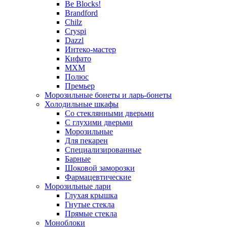
Be Blocks!
Brandford
Chilz
Cryspi
Dazzl
Интеко-мастер
Кифато
МХМ
Полюс
Премьер
Морозильные бонеты и ларь-бонеты
Холодильные шкафы
Со стеклянными дверьми
С глухими дверьми
Морозильные
Для пекарен
Специализированные
Барные
Шоковой заморозки
Фармацевтические
Морозильные лари
Глухая крышка
Гнутые стекла
Прямые стекла
Моноблоки