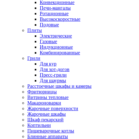
Конвекционные
Печи-мангалы
Ротационные
Высокоскоростные
Подовые
Плиты
Электрические
Газовые
Индукционные
Комбинированные
Грили
Для кур
Для хот-догов
Пресс-грили
Для шаурмы
Расстоечные шкафы и камеры
Фритюрницы
Витрины тепловые
Макароноварки
Жарочные поверхности
Жарочные шкафы
Шкаф пекарский
Коптильни
Пищеварочные котлы
Блинные аппараты