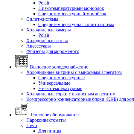
Polair
Низкотемпературный моноблок
Среднетемпературный моноблок
Сплит-системы
Среднетемпературная сплит-система
Холодильные камеры
Polair
Холодильные столы
Аксессуары
Фризеры для мороженого
Выносное холодоснабжение
Холодильные витрины с выносным агрегатом
Среднетемпературные
Универсальные
Низкотемпературные
Холодильные горки с выносным агрегатом
Компрессорно-конденсаторные блоки (ККБ) для хо
Тепловое оборудование
Пароконвектоматы
Печи
Для пиццы