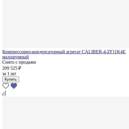
Компрессорно-конденсаторный агрегат CALIBER-4-ZF11K4E
малошумный
Снято с продажи
209 525 ₽
за
1 шт
Купить