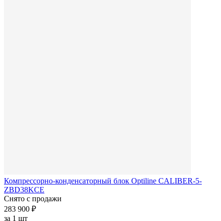
Компрессорно-конденсаторный блок Optiline CALIBER-5-
ZBD38KСE
Снято с продажи
283 900 ₽
за
1 шт