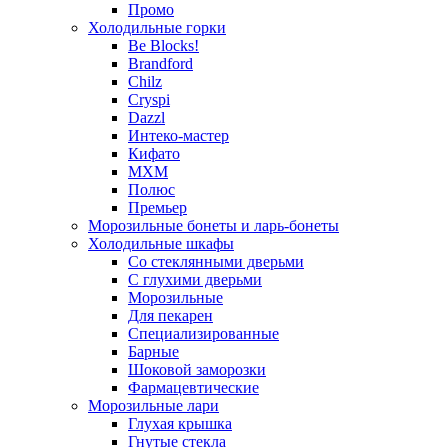
Промо
Холодильные горки
Be Blocks!
Brandford
Chilz
Cryspi
Dazzl
Интеко-мастер
Кифато
МХМ
Полюс
Премьер
Морозильные бонеты и ларь-бонеты
Холодильные шкафы
Со стеклянными дверьми
С глухими дверьми
Морозильные
Для пекарен
Специализированные
Барные
Шоковой заморозки
Фармацевтические
Морозильные лари
Глухая крышка
Гнутые стекла