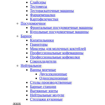
Слайсеры
Тестомесы
Тестораскаточные машины
Фаршемешалки
Картофелечистки
Посудомоечное
Фронтальные посудомоечные машины
Купольные посудомоечные машины
Барное
Кипятильники
Граниторы
Миксеры для молочных коктейлей
Профессиональные кофемашины
Профессиональные кофемолки
Сокоохладители
Нейтральное
Ванны моечные
Двухсекционные
Односекционные
Столы производственные
Барные станции
Вытяжные зонты
Нейтральные модули
Стеллажи кухонные