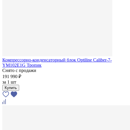
Компрессорно-конденсаторный блок Optiline Caliber-7-
YM102E1G Тропик
Снято с продажи
191 990 ₽
за
1 шт
Купить