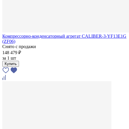
Компрессорно-конденсаторный агрегат CALIBER-3-YF13E1G
(ZF06)
Снято с продажи
148 479 ₽
за
1 шт
Купить