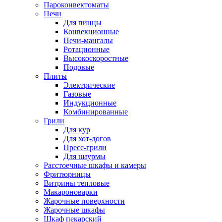
Пароконвектоматы
Печи
Для пиццы
Конвекционные
Печи-мангалы
Ротационные
Высокоскоростные
Подовые
Плиты
Электрические
Газовые
Индукционные
Комбинированные
Грили
Для кур
Для хот-догов
Пресс-грили
Для шаурмы
Расстоечные шкафы и камеры
Фритюрницы
Витрины тепловые
Макароноварки
Жарочные поверхности
Жарочные шкафы
Шкаф пекарский