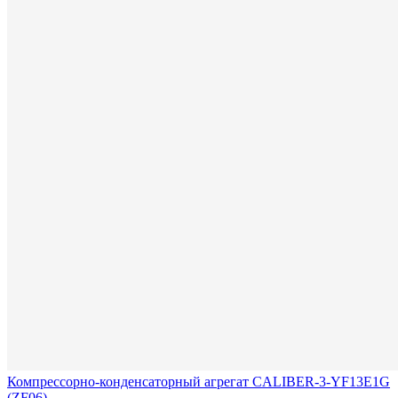
Компрессорно-конденсаторный агрегат CALIBER-3-YF13E1G
(ZF06)