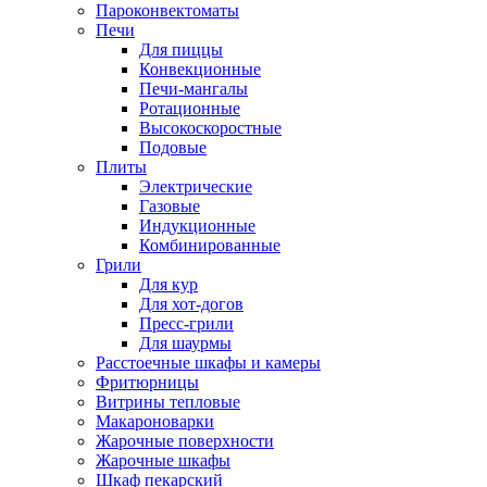
Пароконвектоматы
Печи
Для пиццы
Конвекционные
Печи-мангалы
Ротационные
Высокоскоростные
Подовые
Плиты
Электрические
Газовые
Индукционные
Комбинированные
Грили
Для кур
Для хот-догов
Пресс-грили
Для шаурмы
Расстоечные шкафы и камеры
Фритюрницы
Витрины тепловые
Макароноварки
Жарочные поверхности
Жарочные шкафы
Шкаф пекарский