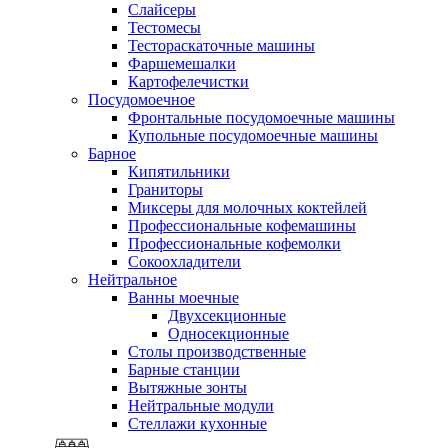
Слайсеры
Тестомесы
Тестораскаточные машины
Фаршемешалки
Картофелечистки
Посудомоечное
Фронтальные посудомоечные машины
Купольные посудомоечные машины
Барное
Кипятильники
Граниторы
Миксеры для молочных коктейлей
Профессиональные кофемашины
Профессиональные кофемолки
Сокоохладители
Нейтральное
Ванны моечные
Двухсекционные
Односекционные
Столы производственные
Барные станции
Вытяжные зонты
Нейтральные модули
Стеллажи кухонные