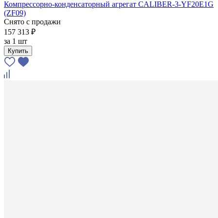
Компрессорно-конденсаторный агрегат CALIBER-3-YF20E1G
(ZF09)
Снято с продажи
157 313 ₽
за
1 шт
Купить