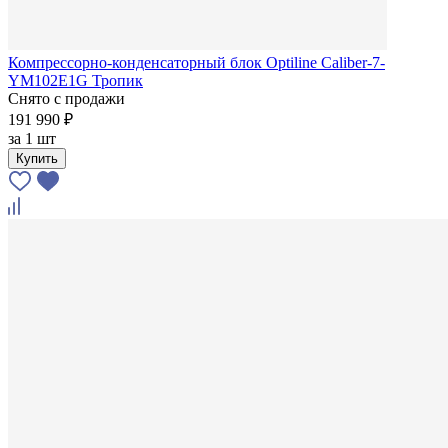
Компрессорно-конденсаторный блок Optiline Caliber-7-
YM102E1G Тропик
Снято с продажи
191 990 ₽
за
1 шт
Купить