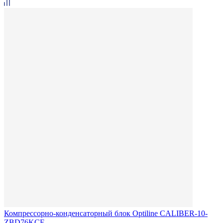
Компрессорно-конденсаторный блок Optiline CALIBER-10-
ZBD76KCE