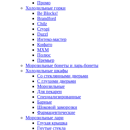
Промо
Холодильные горки
Be Blocks!
Brandford
Chilz
Cryspi
Dazzl
Интеко-мастер
Кифато
МХМ
Полюс
Премьер
Морозильные бонеты и ларь-бонеты
Холодильные шкафы
Со стеклянными дверьми
С глухими дверьми
Морозильные
Для пекарен
Специализированные
Барные
Шоковой заморозки
Фармацевтические
Морозильные лари
Глухая крышка
Гнутые стекла