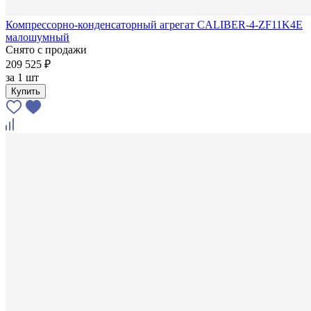
Компрессорно-конденсаторный агрегат CALIBER-4-ZF11K4E
малошумный
Снято с продажи
209 525 ₽
за
1 шт
Купить