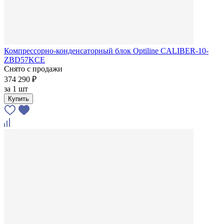
Компрессорно-конденсаторный блок Optiline CALIBER-10-
ZBD57KCE
Снято с продажи
374 290 ₽
за
1 шт
Купить