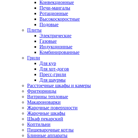
Конвекционные
Печи-мангалы
Ротационные
Высокоскоростные
Подовые
Плиты
Электрические
Газовые
Индукционные
Комбинированные
Грили
Для кур
Для хот-догов
Пресс-грили
Для шаурмы
Расстоечные шкафы и камеры
Фритюрницы
Витрины тепловые
Макароноварки
Жарочные поверхности
Жарочные шкафы
Шкаф пекарский
Коптильни
Пищеварочные котлы
Блинные аппараты