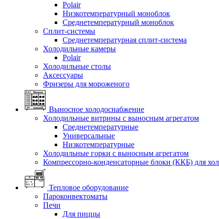
Polair
Низкотемпературный моноблок
Среднетемпературный моноблок
Сплит-системы
Среднетемпературная сплит-система
Холодильные камеры
Polair
Холодильные столы
Аксессуары
Фризеры для мороженого
Выносное холодоснабжение
Холодильные витрины с выносным агрегатом
Среднетемпературные
Универсальные
Низкотемпературные
Холодильные горки с выносным агрегатом
Компрессорно-конденсаторные блоки (ККБ) для хо
Тепловое оборудование
Пароконвектоматы
Печи
Для пиццы