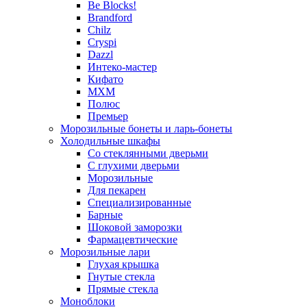
Be Blocks!
Brandford
Chilz
Cryspi
Dazzl
Интеко-мастер
Кифато
МХМ
Полюс
Премьер
Морозильные бонеты и ларь-бонеты
Холодильные шкафы
Со стеклянными дверьми
С глухими дверьми
Морозильные
Для пекарен
Специализированные
Барные
Шоковой заморозки
Фармацевтические
Морозильные лари
Глухая крышка
Гнутые стекла
Прямые стекла
Моноблоки