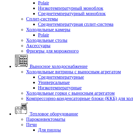
Polair
Низкотемпературный моноблок
Среднетемпературный моноблок
Сплит-системы
Среднетемпературная сплит-система
Холодильные камеры
Polair
Холодильные столы
Аксессуары
Фризеры для мороженого
Выносное холодоснабжение
Холодильные витрины с выносным агрегатом
Среднетемпературные
Универсальные
Низкотемпературные
Холодильные горки с выносным агрегатом
Компрессорно-конденсаторные блоки (ККБ) для хо
Тепловое оборудование
Пароконвектоматы
Печи
Для пиццы