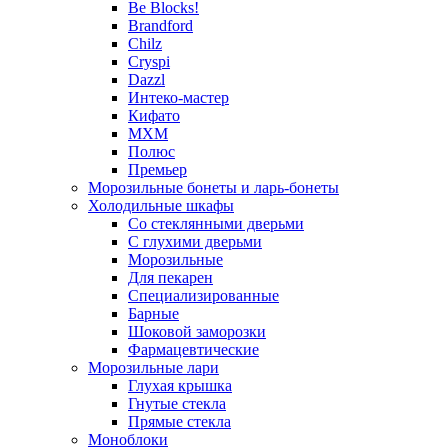
Be Blocks!
Brandford
Chilz
Cryspi
Dazzl
Интеко-мастер
Кифато
МХМ
Полюс
Премьер
Морозильные бонеты и ларь-бонеты
Холодильные шкафы
Со стеклянными дверьми
С глухими дверьми
Морозильные
Для пекарен
Специализированные
Барные
Шоковой заморозки
Фармацевтические
Морозильные лари
Глухая крышка
Гнутые стекла
Прямые стекла
Моноблоки