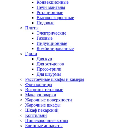
Конвекционные
Печи-мангалы
Ротационные
Высокоскоростные
Подовые
Плиты
Электрические
Газовые
Индукционные
Комбинированные
Грили
Для кур
Для хот-догов
Пресс-грили
Для шаурмы
Расстоечные шкафы и камеры
Фритюрницы
Витрины тепловые
Макароноварки
Жарочные поверхности
Жарочные шкафы
Шкаф пекарский
Коптильни
Пищеварочные котлы
Блинные аппараты