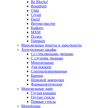
Be Blocks!
Brandford
Chilz
Cryspi
Dazzl
Интеко-мастер
Кифато
МХМ
Полюс
Премьер
Морозильные бонеты и ларь-бонеты
Холодильные шкафы
Со стеклянными дверьми
С глухими дверьми
Морозильные
Для пекарен
Специализированные
Барные
Шоковой заморозки
Фармацевтические
Морозильные лари
Глухая крышка
Гнутые стекла
Прямые стекла
Моноблоки