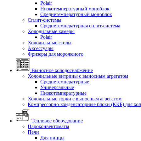
Polair
Низкотемпературный моноблок
Среднетемпературный моноблок
Сплит-системы
Среднетемпературная сплит-система
Холодильные камеры
Polair
Холодильные столы
Аксессуары
Фризеры для мороженого
Выносное холодоснабжение
Холодильные витрины с выносным агрегатом
Среднетемпературные
Универсальные
Низкотемпературные
Холодильные горки с выносным агрегатом
Компрессорно-конденсаторные блоки (ККБ) для хо
Тепловое оборудование
Пароконвектоматы
Печи
Для пиццы