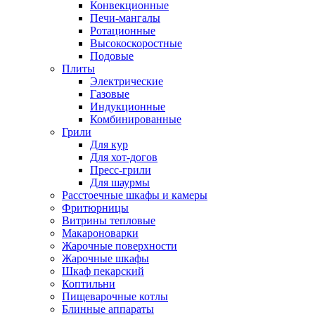
Конвекционные
Печи-мангалы
Ротационные
Высокоскоростные
Подовые
Плиты
Электрические
Газовые
Индукционные
Комбинированные
Грили
Для кур
Для хот-догов
Пресс-грили
Для шаурмы
Расстоечные шкафы и камеры
Фритюрницы
Витрины тепловые
Макароноварки
Жарочные поверхности
Жарочные шкафы
Шкаф пекарский
Коптильни
Пищеварочные котлы
Блинные аппараты