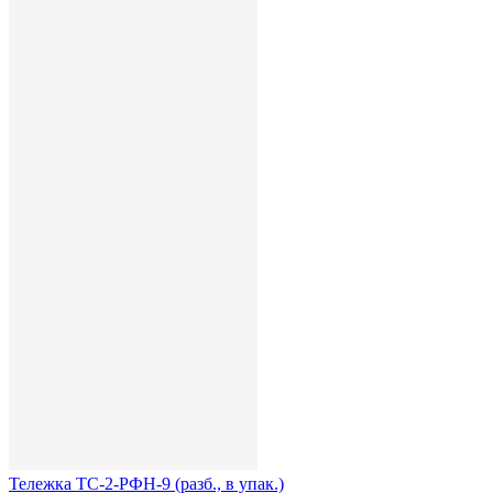
Тележка ТС-2-РФН-9 (разб., в упак.)