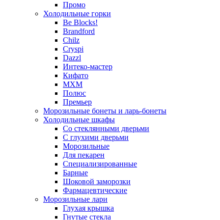
Промо
Холодильные горки
Be Blocks!
Brandford
Chilz
Cryspi
Dazzl
Интеко-мастер
Кифато
МХМ
Полюс
Премьер
Морозильные бонеты и ларь-бонеты
Холодильные шкафы
Со стеклянными дверьми
С глухими дверьми
Морозильные
Для пекарен
Специализированные
Барные
Шоковой заморозки
Фармацевтические
Морозильные лари
Глухая крышка
Гнутые стекла