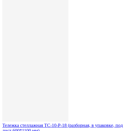
Тележка стеллажная ТС-10-Р-18 (разборная, в упаковке, под
лист 600*1100 мм)