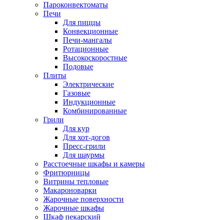
Пароконвектоматы
Печи
Для пиццы
Конвекционные
Печи-мангалы
Ротационные
Высокоскоростные
Подовые
Плиты
Электрические
Газовые
Индукционные
Комбинированные
Грили
Для кур
Для хот-догов
Пресс-грили
Для шаурмы
Расстоечные шкафы и камеры
Фритюрницы
Витрины тепловые
Макароноварки
Жарочные поверхности
Жарочные шкафы
Шкаф пекарский