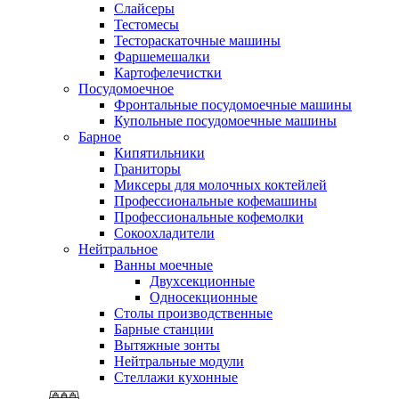
Слайсеры
Тестомесы
Тестораскаточные машины
Фаршемешалки
Картофелечистки
Посудомоечное
Фронтальные посудомоечные машины
Купольные посудомоечные машины
Барное
Кипятильники
Граниторы
Миксеры для молочных коктейлей
Профессиональные кофемашины
Профессиональные кофемолки
Сокоохладители
Нейтральное
Ванны моечные
Двухсекционные
Односекционные
Столы производственные
Барные станции
Вытяжные зонты
Нейтральные модули
Стеллажи кухонные