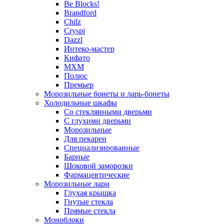
Be Blocks!
Brandford
Chilz
Cryspi
Dazzl
Интеко-мастер
Кифато
МХМ
Полюс
Премьер
Морозильные бонеты и ларь-бонеты
Холодильные шкафы
Со стеклянными дверьми
С глухими дверьми
Морозильные
Для пекарен
Специализированные
Барные
Шоковой заморозки
Фармацевтические
Морозильные лари
Глухая крышка
Гнутые стекла
Прямые стекла
Моноблоки