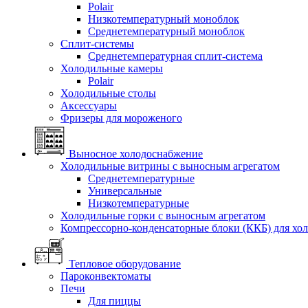
Polair
Низкотемпературный моноблок
Среднетемпературный моноблок
Сплит-системы
Среднетемпературная сплит-система
Холодильные камеры
Polair
Холодильные столы
Аксессуары
Фризеры для мороженого
Выносное холодоснабжение
Холодильные витрины с выносным агрегатом
Среднетемпературные
Универсальные
Низкотемпературные
Холодильные горки с выносным агрегатом
Компрессорно-конденсаторные блоки (ККБ) для хо
Тепловое оборудование
Пароконвектоматы
Печи
Для пиццы