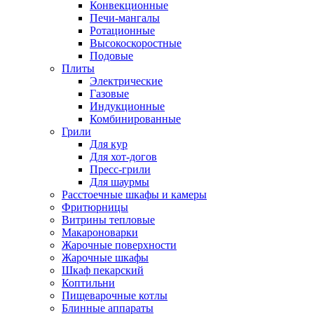
Конвекционные
Печи-мангалы
Ротационные
Высокоскоростные
Подовые
Плиты
Электрические
Газовые
Индукционные
Комбинированные
Грили
Для кур
Для хот-догов
Пресс-грили
Для шаурмы
Расстоечные шкафы и камеры
Фритюрницы
Витрины тепловые
Макароноварки
Жарочные поверхности
Жарочные шкафы
Шкаф пекарский
Коптильни
Пищеварочные котлы
Блинные аппараты