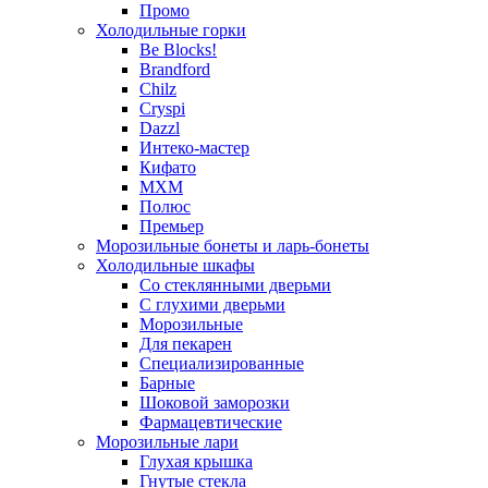
Промо
Холодильные горки
Be Blocks!
Brandford
Chilz
Cryspi
Dazzl
Интеко-мастер
Кифато
МХМ
Полюс
Премьер
Морозильные бонеты и ларь-бонеты
Холодильные шкафы
Со стеклянными дверьми
С глухими дверьми
Морозильные
Для пекарен
Специализированные
Барные
Шоковой заморозки
Фармацевтические
Морозильные лари
Глухая крышка
Гнутые стекла