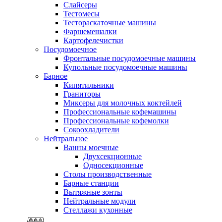
Слайсеры
Тестомесы
Тестораскаточные машины
Фаршемешалки
Картофелечистки
Посудомоечное
Фронтальные посудомоечные машины
Купольные посудомоечные машины
Барное
Кипятильники
Граниторы
Миксеры для молочных коктейлей
Профессиональные кофемашины
Профессиональные кофемолки
Сокоохладители
Нейтральное
Ванны моечные
Двухсекционные
Односекционные
Столы производственные
Барные станции
Вытяжные зонты
Нейтральные модули
Стеллажи кухонные