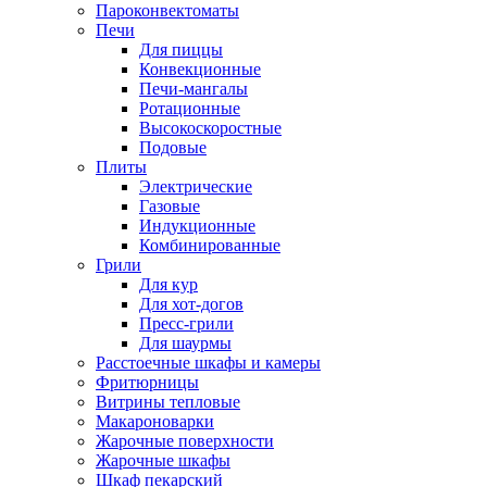
Пароконвектоматы
Печи
Для пиццы
Конвекционные
Печи-мангалы
Ротационные
Высокоскоростные
Подовые
Плиты
Электрические
Газовые
Индукционные
Комбинированные
Грили
Для кур
Для хот-догов
Пресс-грили
Для шаурмы
Расстоечные шкафы и камеры
Фритюрницы
Витрины тепловые
Макароноварки
Жарочные поверхности
Жарочные шкафы
Шкаф пекарский