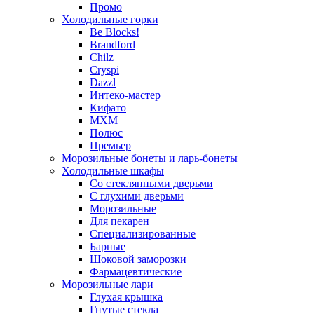
Промо
Холодильные горки
Be Blocks!
Brandford
Chilz
Cryspi
Dazzl
Интеко-мастер
Кифато
МХМ
Полюс
Премьер
Морозильные бонеты и ларь-бонеты
Холодильные шкафы
Со стеклянными дверьми
С глухими дверьми
Морозильные
Для пекарен
Специализированные
Барные
Шоковой заморозки
Фармацевтические
Морозильные лари
Глухая крышка
Гнутые стекла