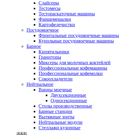
Слайсеры
Тестомесы
Тестораскаточные машины
Фаршемешалки
Картофелечистки
Посудомоечное
Фронтальные посудомоечные машины
Купольные посудомоечные машины
Барное
Кипятильники
Граниторы
Миксеры для молочных коктейлей
Профессиональные кофемашины
Профессиональные кофемолки
Сокоохладители
Нейтральное
Ванны моечные
Двухсекционные
Односекционные
Столы производственные
Барные станции
Вытяжные зонты
Нейтральные модули
Стеллажи кухонные