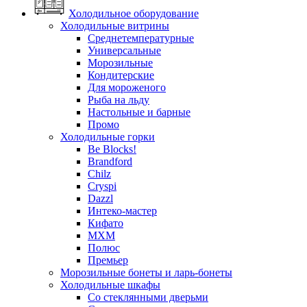
Холодильное оборудование
Холодильные витрины
Среднетемпературные
Универсальные
Морозильные
Кондитерские
Для мороженого
Рыба на льду
Настольные и барные
Промо
Холодильные горки
Be Blocks!
Brandford
Chilz
Cryspi
Dazzl
Интеко-мастер
Кифато
МХМ
Полюс
Премьер
Морозильные бонеты и ларь-бонеты
Холодильные шкафы
Со стеклянными дверьми