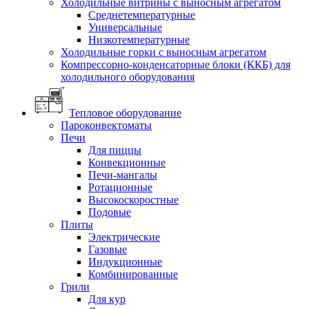
Холодильные витрины с выносным агрегатом
Среднетемпературные
Универсальные
Низкотемпературные
Холодильные горки с выносным агрегатом
Компрессорно-конденсаторные блоки (ККБ) для
холодильного оборудования
Тепловое оборудование
Пароконвектоматы
Печи
Для пиццы
Конвекционные
Печи-мангалы
Ротационные
Высокоскоростные
Подовые
Плиты
Электрические
Газовые
Индукционные
Комбинированные
Грили
Для кур