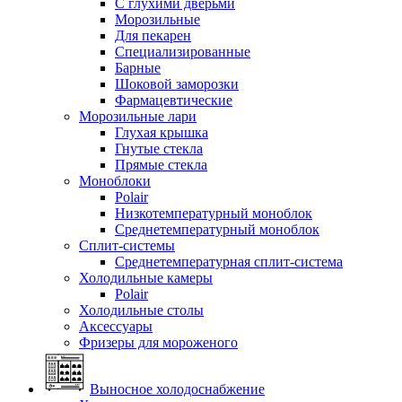
С глухими дверьми
Морозильные
Для пекарен
Специализированные
Барные
Шоковой заморозки
Фармацевтические
Морозильные лари
Глухая крышка
Гнутые стекла
Прямые стекла
Моноблоки
Polair
Низкотемпературный моноблок
Среднетемпературный моноблок
Сплит-системы
Среднетемпературная сплит-система
Холодильные камеры
Polair
Холодильные столы
Аксессуары
Фризеры для мороженого
Выносное холодоснабжение