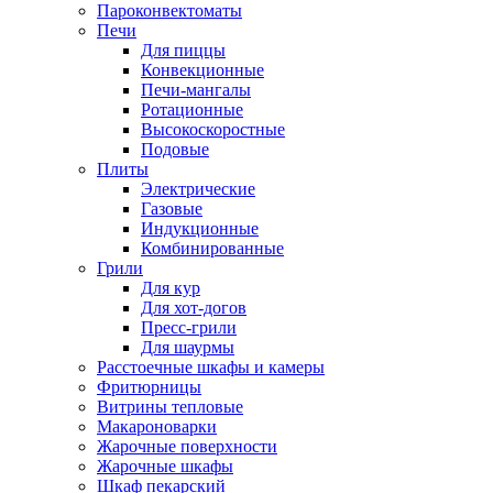
Пароконвектоматы
Печи
Для пиццы
Конвекционные
Печи-мангалы
Ротационные
Высокоскоростные
Подовые
Плиты
Электрические
Газовые
Индукционные
Комбинированные
Грили
Для кур
Для хот-догов
Пресс-грили
Для шаурмы
Расстоечные шкафы и камеры
Фритюрницы
Витрины тепловые
Макароноварки
Жарочные поверхности
Жарочные шкафы
Шкаф пекарский