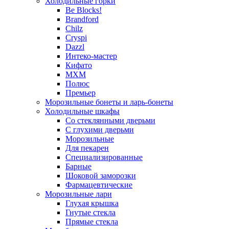
Холодильные горки
Be Blocks!
Brandford
Chilz
Cryspi
Dazzl
Интеко-мастер
Кифато
МХМ
Полюс
Премьер
Морозильные бонеты и ларь-бонеты
Холодильные шкафы
Со стеклянными дверьми
С глухими дверьми
Морозильные
Для пекарен
Специализированные
Барные
Шоковой заморозки
Фармацевтические
Морозильные лари
Глухая крышка
Гнутые стекла
Прямые стекла