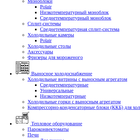
Моноблоки
Polair
Низкотемпературный моноблок
Среднетемпературный моноблок
Сплит-системы
Среднетемпературная сплит-система
Холодильные камеры
Polair
Холодильные столы
Аксессуары
Фризеры для мороженого
Выносное холодоснабжение
Холодильные витрины с выносным агрегатом
Среднетемпературные
Универсальные
Низкотемпературные
Холодильные горки с выносным агрегатом
Компрессорно-конденсаторные блоки (ККБ) для хо
Тепловое оборудование
Пароконвектоматы
Печи