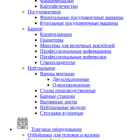
Фаршемешалки
Картофелечистки
Посудомоечное
Фронтальные посудомоечные машины
Купольные посудомоечные машины
Барное
Кипятильники
Граниторы
Миксеры для молочных коктейлей
Профессиональные кофемашины
Профессиональные кофемолки
Сокоохладители
Нейтральное
Ванны моечные
Двухсекционные
Односекционные
Столы производственные
Барные станции
Вытяжные зонты
Нейтральные модули
Стеллажи кухонные
Торговое оборудование
Отбойники для тележек и колонн