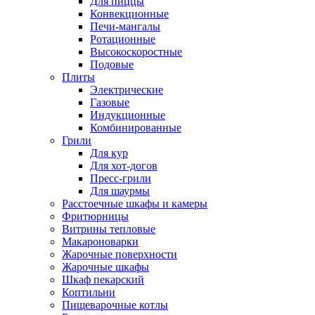
Для пиццы
Конвекционные
Печи-мангалы
Ротационные
Высокоскоростные
Подовые
Плиты
Электрические
Газовые
Индукционные
Комбинированные
Грили
Для кур
Для хот-догов
Пресс-грили
Для шаурмы
Расстоечные шкафы и камеры
Фритюрницы
Витрины тепловые
Макароноварки
Жарочные поверхности
Жарочные шкафы
Шкаф пекарский
Коптильни
Пищеварочные котлы