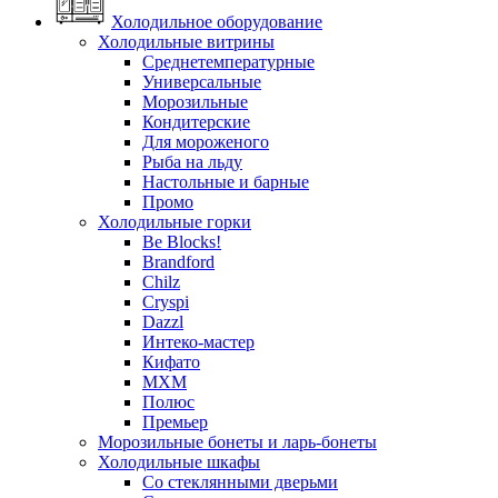
Холодильное оборудование
Холодильные витрины
Среднетемпературные
Универсальные
Морозильные
Кондитерские
Для мороженого
Рыба на льду
Настольные и барные
Промо
Холодильные горки
Be Blocks!
Brandford
Chilz
Cryspi
Dazzl
Интеко-мастер
Кифато
МХМ
Полюс
Премьер
Морозильные бонеты и ларь-бонеты
Холодильные шкафы
Со стеклянными дверьми