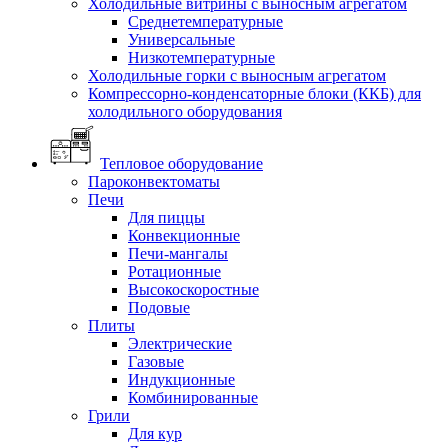
Холодильные витрины с выносным агрегатом
Среднетемпературные
Универсальные
Низкотемпературные
Холодильные горки с выносным агрегатом
Компрессорно-конденсаторные блоки (ККБ) для
холодильного оборудования
Тепловое оборудование
Пароконвектоматы
Печи
Для пиццы
Конвекционные
Печи-мангалы
Ротационные
Высокоскоростные
Подовые
Плиты
Электрические
Газовые
Индукционные
Комбинированные
Грили
Для кур