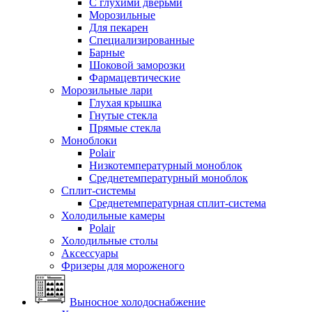
С глухими дверьми
Морозильные
Для пекарен
Специализированные
Барные
Шоковой заморозки
Фармацевтические
Морозильные лари
Глухая крышка
Гнутые стекла
Прямые стекла
Моноблоки
Polair
Низкотемпературный моноблок
Среднетемпературный моноблок
Сплит-системы
Среднетемпературная сплит-система
Холодильные камеры
Polair
Холодильные столы
Аксессуары
Фризеры для мороженого
Выносное холодоснабжение