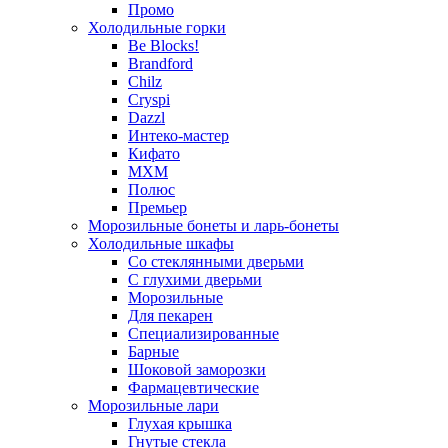
Промо
Холодильные горки
Be Blocks!
Brandford
Chilz
Cryspi
Dazzl
Интеко-мастер
Кифато
МХМ
Полюс
Премьер
Морозильные бонеты и ларь-бонеты
Холодильные шкафы
Со стеклянными дверьми
С глухими дверьми
Морозильные
Для пекарен
Специализированные
Барные
Шоковой заморозки
Фармацевтические
Морозильные лари
Глухая крышка
Гнутые стекла