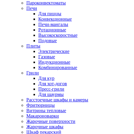
Пароконвектоматы
Печи
Для пиццы
Конвекционные
Печи-мангалы
Ротационные
Высокоскоростные
Подовые
Плиты
Электрические
Газовые
Индукционные
Комбинированные
Грили
Для кур
Для хот-догов
Пресс-грили
Для шаурмы
Расстоечные шкафы и камеры
Фритюрницы
Витрины тепловые
Макароноварки
Жарочные поверхности
Жарочные шкафы
Шкаф пекарский