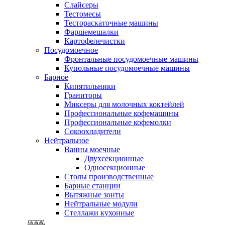
Слайсеры
Тестомесы
Тестораскаточные машины
Фаршемешалки
Картофелечистки
Посудомоечное
Фронтальные посудомоечные машины
Купольные посудомоечные машины
Барное
Кипятильники
Граниторы
Миксеры для молочных коктейлей
Профессиональные кофемашины
Профессиональные кофемолки
Сокоохладители
Нейтральное
Ванны моечные
Двухсекционные
Односекционные
Столы производственные
Барные станции
Вытяжные зонты
Нейтральные модули
Стеллажи кухонные