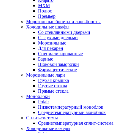
Кифато
МХМ
Полюс
Премьер
Морозильные бонеты и ларь-бонеты
Холодильные шкафы
Со стеклянными дверьми
С глухими дверьми
Морозильные
Для пекарен
Специализированные
Барные
Шоковой заморозки
Фармацевтические
Морозильные лари
Глухая крышка
Гнутые стекла
Прямые стекла
Моноблоки
Polair
Низкотемпературный моноблок
Среднетемпературный моноблок
Сплит-системы
Среднетемпературная сплит-система
Холодильные камеры