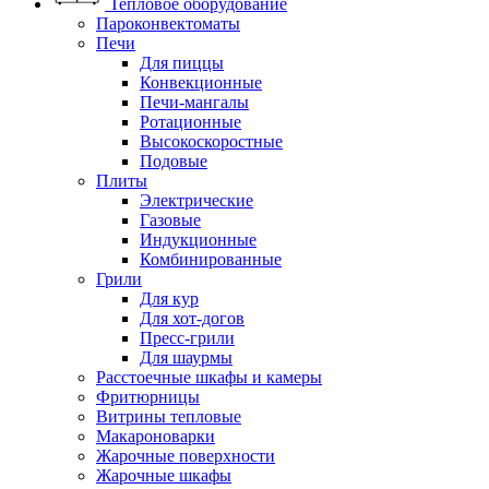
Тепловое оборудование
Пароконвектоматы
Печи
Для пиццы
Конвекционные
Печи-мангалы
Ротационные
Высокоскоростные
Подовые
Плиты
Электрические
Газовые
Индукционные
Комбинированные
Грили
Для кур
Для хот-догов
Пресс-грили
Для шаурмы
Расстоечные шкафы и камеры
Фритюрницы
Витрины тепловые
Макароноварки
Жарочные поверхности
Жарочные шкафы