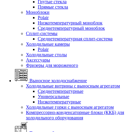
Гнутые стекла
Прямые стекла
Моноблоки
Polair
Низкотемпературный моноблок
Среднетемпературный моноблок
Сплит-системы
Среднетемпературная сплит-система
Холодильные камеры
Polair
Холодильные столы
Аксессуары
Фризеры для мороженого
Выносное холодоснабжение
Холодильные витрины с выносным агрегатом
Среднетемпературные
Универсальные
Низкотемпературные
Холодильные горки с выносным агрегатом
Компрессорно-конденсаторные блоки (ККБ) для
холодильного оборудования