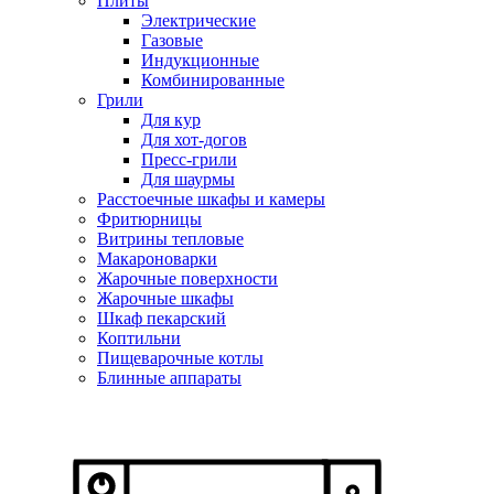
Плиты
Электрические
Газовые
Индукционные
Комбинированные
Грили
Для кур
Для хот-догов
Пресс-грили
Для шаурмы
Расстоечные шкафы и камеры
Фритюрницы
Витрины тепловые
Макароноварки
Жарочные поверхности
Жарочные шкафы
Шкаф пекарский
Коптильни
Пищеварочные котлы
Блинные аппараты