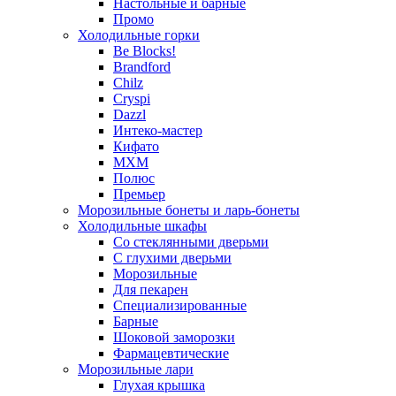
Настольные и барные
Промо
Холодильные горки
Be Blocks!
Brandford
Chilz
Cryspi
Dazzl
Интеко-мастер
Кифато
МХМ
Полюс
Премьер
Морозильные бонеты и ларь-бонеты
Холодильные шкафы
Со стеклянными дверьми
С глухими дверьми
Морозильные
Для пекарен
Специализированные
Барные
Шоковой заморозки
Фармацевтические
Морозильные лари
Глухая крышка