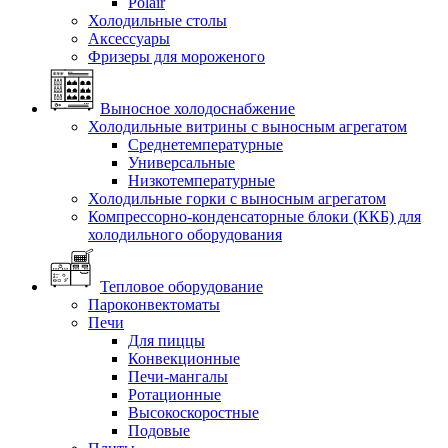
Polair
Холодильные столы
Аксессуары
Фризеры для мороженого
Выносное холодоснабжение
Холодильные витрины с выносным агрегатом
Среднетемпературные
Универсальные
Низкотемпературные
Холодильные горки с выносным агрегатом
Компрессорно-конденсаторные блоки (ККБ) для
холодильного оборудования
Тепловое оборудование
Пароконвектоматы
Печи
Для пиццы
Конвекционные
Печи-мангалы
Ротационные
Высокоскоростные
Подовые