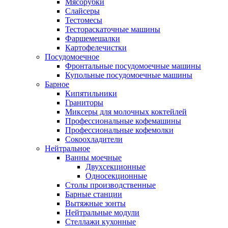
Мясорубки
Слайсеры
Тестомесы
Тестораскаточные машины
Фаршемешалки
Картофелечистки
Посудомоечное
Фронтальные посудомоечные машины
Купольные посудомоечные машины
Барное
Кипятильники
Граниторы
Миксеры для молочных коктейлей
Профессиональные кофемашины
Профессиональные кофемолки
Сокоохладители
Нейтральное
Ванны моечные
Двухсекционные
Односекционные
Столы производственные
Барные станции
Вытяжные зонты
Нейтральные модули
Стеллажи кухонные