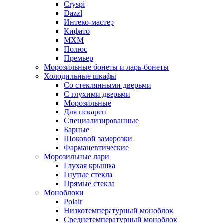
Cryspi
Dazzl
Интеко-мастер
Кифато
МХМ
Полюс
Премьер
Морозильные бонеты и ларь-бонеты
Холодильные шкафы
Со стеклянными дверьми
С глухими дверьми
Морозильные
Для пекарен
Специализированные
Барные
Шоковой заморозки
Фармацевтические
Морозильные лари
Глухая крышка
Гнутые стекла
Прямые стекла
Моноблоки
Polair
Низкотемпературный моноблок
Среднетемпературный моноблок