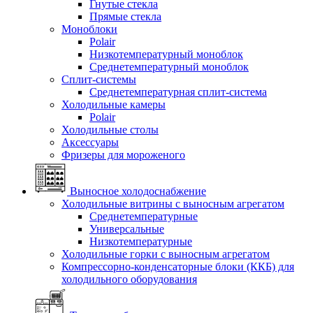
Гнутые стекла
Прямые стекла
Моноблоки
Polair
Низкотемпературный моноблок
Среднетемпературный моноблок
Сплит-системы
Среднетемпературная сплит-система
Холодильные камеры
Polair
Холодильные столы
Аксессуары
Фризеры для мороженого
Выносное холодоснабжение
Холодильные витрины с выносным агрегатом
Среднетемпературные
Универсальные
Низкотемпературные
Холодильные горки с выносным агрегатом
Компрессорно-конденсаторные блоки (ККБ) для
холодильного оборудования