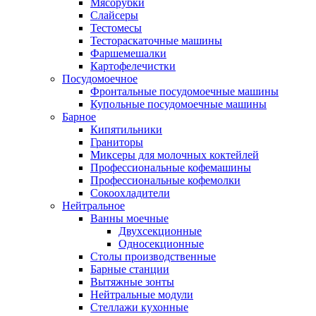
Мясорубки
Слайсеры
Тестомесы
Тестораскаточные машины
Фаршемешалки
Картофелечистки
Посудомоечное
Фронтальные посудомоечные машины
Купольные посудомоечные машины
Барное
Кипятильники
Граниторы
Миксеры для молочных коктейлей
Профессиональные кофемашины
Профессиональные кофемолки
Сокоохладители
Нейтральное
Ванны моечные
Двухсекционные
Односекционные
Столы производственные
Барные станции
Вытяжные зонты
Нейтральные модули
Стеллажи кухонные