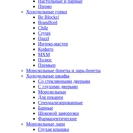
Настольные и барные
Промо
Холодильные горки
Be Blocks!
Brandford
Chilz
Cryspi
Dazzl
Интеко-мастер
Кифато
МХМ
Полюс
Премьер
Морозильные бонеты и ларь-бонеты
Холодильные шкафы
Со стеклянными дверьми
С глухими дверьми
Морозильные
Для пекарен
Специализированные
Барные
Шоковой заморозки
Фармацевтические
Морозильные лари
Глухая крышка