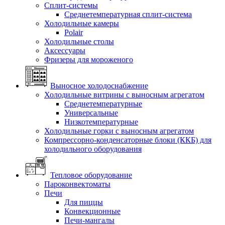
Сплит-системы
Среднетемпературная сплит-система
Холодильные камеры
Polair
Холодильные столы
Аксессуары
Фризеры для мороженого
Выносное холодоснабжение
Холодильные витрины с выносным агрегатом
Среднетемпературные
Универсальные
Низкотемпературные
Холодильные горки с выносным агрегатом
Компрессорно-конденсаторные блоки (ККБ) для
холодильного оборудования
Тепловое оборудование
Пароконвектоматы
Печи
Для пиццы
Конвекционные
Печи-мангалы