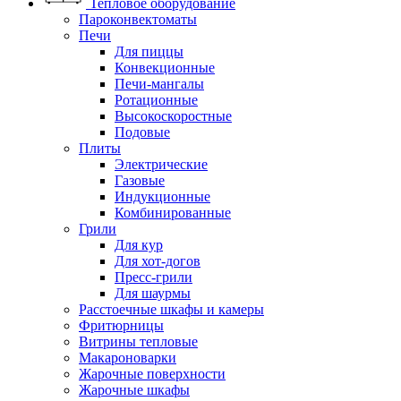
Тепловое оборудование
Пароконвектоматы
Печи
Для пиццы
Конвекционные
Печи-мангалы
Ротационные
Высокоскоростные
Подовые
Плиты
Электрические
Газовые
Индукционные
Комбинированные
Грили
Для кур
Для хот-догов
Пресс-грили
Для шаурмы
Расстоечные шкафы и камеры
Фритюрницы
Витрины тепловые
Макароноварки
Жарочные поверхности
Жарочные шкафы