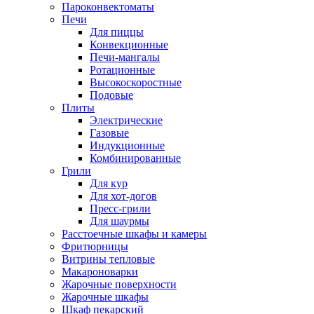
Пароконвектоматы
Печи
Для пиццы
Конвекционные
Печи-мангалы
Ротационные
Высокоскоростные
Подовые
Плиты
Электрические
Газовые
Индукционные
Комбинированные
Грили
Для кур
Для хот-догов
Пресс-грили
Для шаурмы
Расстоечные шкафы и камеры
Фритюрницы
Витрины тепловые
Макароноварки
Жарочные поверхности
Жарочные шкафы
Шкаф пекарский