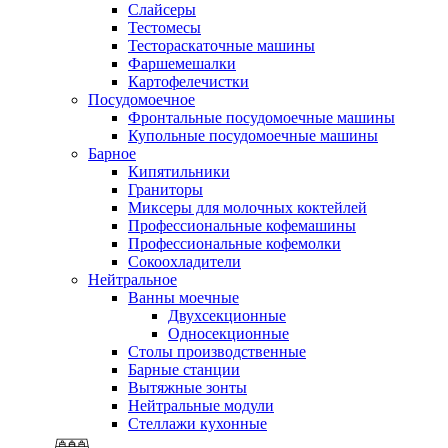
Слайсеры
Тестомесы
Тестораскаточные машины
Фаршемешалки
Картофелечистки
Посудомоечное
Фронтальные посудомоечные машины
Купольные посудомоечные машины
Барное
Кипятильники
Граниторы
Миксеры для молочных коктейлей
Профессиональные кофемашины
Профессиональные кофемолки
Сокоохладители
Нейтральное
Ванны моечные
Двухсекционные
Односекционные
Столы производственные
Барные станции
Вытяжные зонты
Нейтральные модули
Стеллажи кухонные