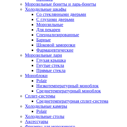
Морозильные бонеты и ларь-бонеты
Холодильные шкафы
Со стеклянными дверьми
С глухими дверьми
Морозильные
Для пекарен
Специализированные
Барные
Шоковой заморозки
Фармацевтические
Морозильные лари
Глухая крышка
Гнутые стекла
Прямые стекла
Моноблоки
Polair
Низкотемпературный моноблок
Среднетемпературный моноблок
Сплит-системы
Среднетемпературная сплит-система
Холодильные камеры
Polair
Холодильные столы
Аксессуары
Фризеры для мороженого