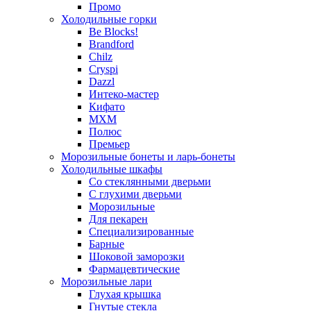
Промо
Холодильные горки
Be Blocks!
Brandford
Chilz
Cryspi
Dazzl
Интеко-мастер
Кифато
МХМ
Полюс
Премьер
Морозильные бонеты и ларь-бонеты
Холодильные шкафы
Со стеклянными дверьми
С глухими дверьми
Морозильные
Для пекарен
Специализированные
Барные
Шоковой заморозки
Фармацевтические
Морозильные лари
Глухая крышка
Гнутые стекла