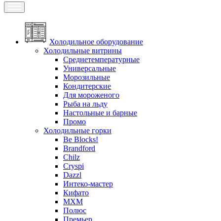
Холодильное оборудование
Холодильные витрины
Среднетемпературные
Универсальные
Морозильные
Кондитерские
Для мороженого
Рыба на льду
Настольные и барные
Промо
Холодильные горки
Be Blocks!
Brandford
Chilz
Cryspi
Dazzl
Интеко-мастер
Кифато
МХМ
Полюс
Премьер