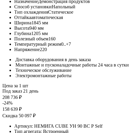
Назначение
Демонстрация продуктов
Способ установки
Напольный
Тип охлаждения
Статическое
Оттайка
автоматическая
Ширина
1845 мм
Высота
940 мм
Глубина
1205 мм
Полезный объем
160
Температурный режим
0..+7
Напряжение
220
Доставка оборудования в день заказа
Монтажные и пусконаладочные работы 24 часа в сутки
Техническое обслуживание
Электромонтажные работы
Цена за 1 шт
Под заказ 21 день
208 736 ₽
-24%
158 639 ₽
Скидка 50 097 ₽
Артикул:
НЕМИГА CUBE УН 90 ВС Р Self
Тип агрегата:
Встроенный