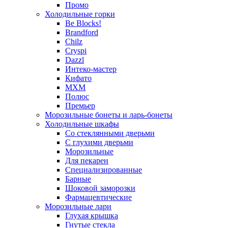
Промо
Холодильные горки
Be Blocks!
Brandford
Chilz
Cryspi
Dazzl
Интеко-мастер
Кифато
МХМ
Полюс
Премьер
Морозильные бонеты и ларь-бонеты
Холодильные шкафы
Со стеклянными дверьми
С глухими дверьми
Морозильные
Для пекарен
Специализированные
Барные
Шоковой заморозки
Фармацевтические
Морозильные лари
Глухая крышка
Гнутые стекла