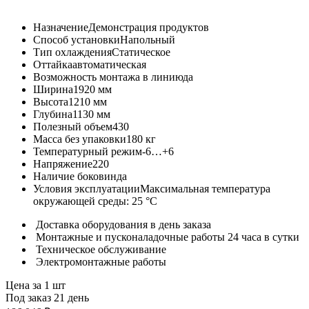
Назначение
Демонстрация продуктов
Способ установки
Напольный
Тип охлаждения
Статическое
Оттайка
автоматическая
Возможность монтажа в линию
да
Ширина
1920 мм
Высота
1210 мм
Глубина
1130 мм
Полезный объем
430
Масса без упаковки
180 кг
Температурный режим
-6…+6
Напряжение
220
Наличие боковин
да
Условия эксплуатации
Максимальная температура
окружающей среды: 25 °С
Доставка оборудования в день заказа
Монтажные и пусконаладочные работы 24 часа в сутки
Техническое обслуживание
Электромонтажные работы
Цена за 1 шт
Под заказ 21 день