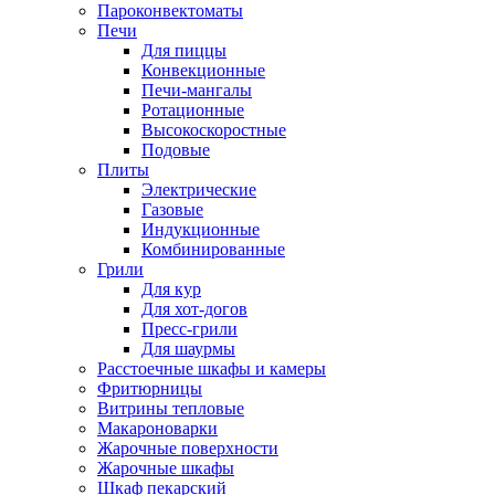
Пароконвектоматы
Печи
Для пиццы
Конвекционные
Печи-мангалы
Ротационные
Высокоскоростные
Подовые
Плиты
Электрические
Газовые
Индукционные
Комбинированные
Грили
Для кур
Для хот-догов
Пресс-грили
Для шаурмы
Расстоечные шкафы и камеры
Фритюрницы
Витрины тепловые
Макароноварки
Жарочные поверхности
Жарочные шкафы
Шкаф пекарский