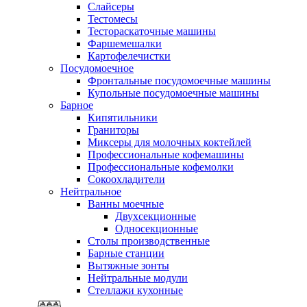
Слайсеры
Тестомесы
Тестораскаточные машины
Фаршемешалки
Картофелечистки
Посудомоечное
Фронтальные посудомоечные машины
Купольные посудомоечные машины
Барное
Кипятильники
Граниторы
Миксеры для молочных коктейлей
Профессиональные кофемашины
Профессиональные кофемолки
Сокоохладители
Нейтральное
Ванны моечные
Двухсекционные
Односекционные
Столы производственные
Барные станции
Вытяжные зонты
Нейтральные модули
Стеллажи кухонные