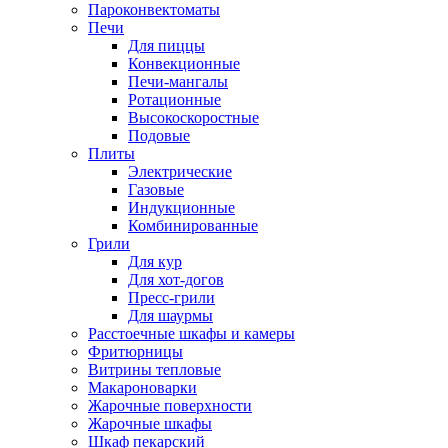
Пароконвектоматы
Печи
Для пиццы
Конвекционные
Печи-мангалы
Ротационные
Высокоскоростные
Подовые
Плиты
Электрические
Газовые
Индукционные
Комбинированные
Грили
Для кур
Для хот-догов
Пресс-грили
Для шаурмы
Расстоечные шкафы и камеры
Фритюрницы
Витрины тепловые
Макароноварки
Жарочные поверхности
Жарочные шкафы
Шкаф пекарский