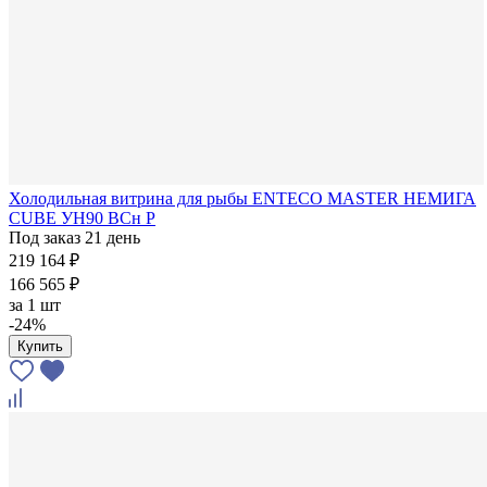
Холодильная витрина для рыбы ENTECO MASTER НЕМИГА
CUBE УН90 ВСн Р
Под заказ 21 день
219 164 ₽
166 565 ₽
за
1 шт
-24%
Купить