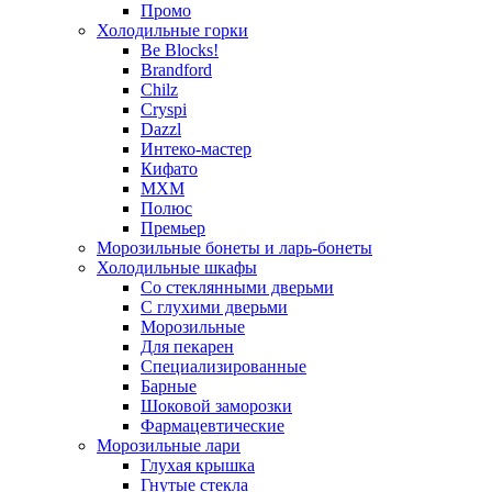
Промо
Холодильные горки
Be Blocks!
Brandford
Chilz
Cryspi
Dazzl
Интеко-мастер
Кифато
МХМ
Полюс
Премьер
Морозильные бонеты и ларь-бонеты
Холодильные шкафы
Со стеклянными дверьми
С глухими дверьми
Морозильные
Для пекарен
Специализированные
Барные
Шоковой заморозки
Фармацевтические
Морозильные лари
Глухая крышка
Гнутые стекла