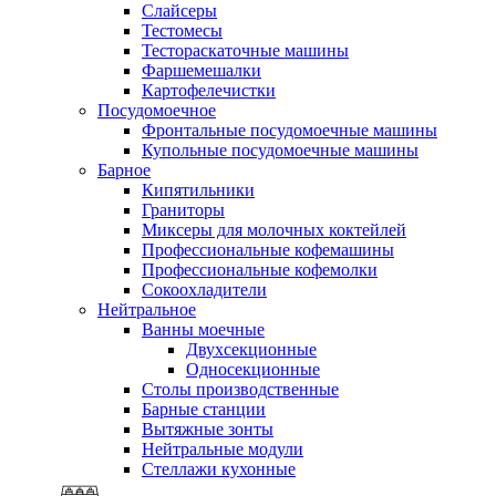
Слайсеры
Тестомесы
Тестораскаточные машины
Фаршемешалки
Картофелечистки
Посудомоечное
Фронтальные посудомоечные машины
Купольные посудомоечные машины
Барное
Кипятильники
Граниторы
Миксеры для молочных коктейлей
Профессиональные кофемашины
Профессиональные кофемолки
Сокоохладители
Нейтральное
Ванны моечные
Двухсекционные
Односекционные
Столы производственные
Барные станции
Вытяжные зонты
Нейтральные модули
Стеллажи кухонные