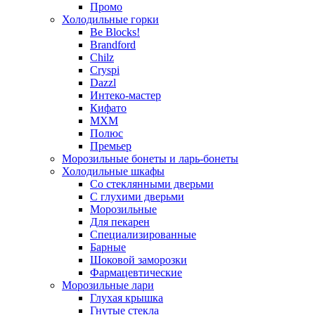
Промо
Холодильные горки
Be Blocks!
Brandford
Chilz
Cryspi
Dazzl
Интеко-мастер
Кифато
МХМ
Полюс
Премьер
Морозильные бонеты и ларь-бонеты
Холодильные шкафы
Со стеклянными дверьми
С глухими дверьми
Морозильные
Для пекарен
Специализированные
Барные
Шоковой заморозки
Фармацевтические
Морозильные лари
Глухая крышка
Гнутые стекла