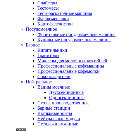
Слайсеры
Тестомесы
Тестораскаточные машины
Фаршемешалки
Картофелечистки
Посудомоечное
Фронтальные посудомоечные машины
Купольные посудомоечные машины
Барное
Кипятильники
Граниторы
Миксеры для молочных коктейлей
Профессиональные кофемашины
Профессиональные кофемолки
Сокоохладители
Нейтральное
Ванны моечные
Двухсекционные
Односекционные
Столы производственные
Барные станции
Вытяжные зонты
Нейтральные модули
Стеллажи кухонные