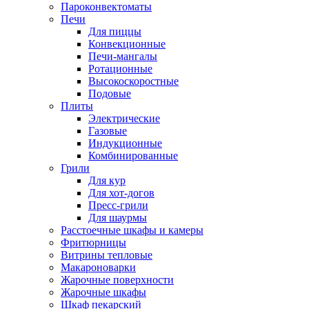
Пароконвектоматы
Печи
Для пиццы
Конвекционные
Печи-мангалы
Ротационные
Высокоскоростные
Подовые
Плиты
Электрические
Газовые
Индукционные
Комбинированные
Грили
Для кур
Для хот-догов
Пресс-грили
Для шаурмы
Расстоечные шкафы и камеры
Фритюрницы
Витрины тепловые
Макароноварки
Жарочные поверхности
Жарочные шкафы
Шкаф пекарский