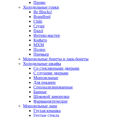
Промо
Холодильные горки
Be Blocks!
Brandford
Chilz
Cryspi
Dazzl
Интеко-мастер
Кифато
МХМ
Полюс
Премьер
Морозильные бонеты и ларь-бонеты
Холодильные шкафы
Со стеклянными дверьми
С глухими дверьми
Морозильные
Для пекарен
Специализированные
Барные
Шоковой заморозки
Фармацевтические
Морозильные лари
Глухая крышка
Гнутые стекла