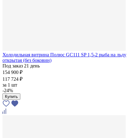
Холодильная витрина Полюс GC111 SP 1,5-2 рыба на льду
открытая (без боковин)
Под заказ 21 день
154 900 ₽
117 724 ₽
за
1 шт
-24%
Купить