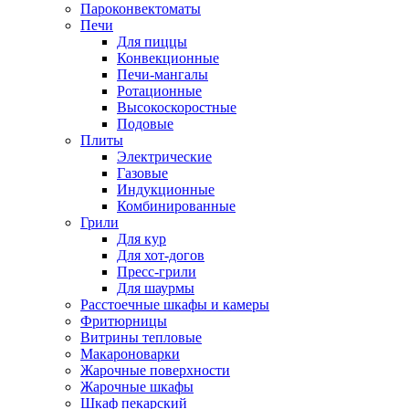
Пароконвектоматы
Печи
Для пиццы
Конвекционные
Печи-мангалы
Ротационные
Высокоскоростные
Подовые
Плиты
Электрические
Газовые
Индукционные
Комбинированные
Грили
Для кур
Для хот-догов
Пресс-грили
Для шаурмы
Расстоечные шкафы и камеры
Фритюрницы
Витрины тепловые
Макароноварки
Жарочные поверхности
Жарочные шкафы
Шкаф пекарский