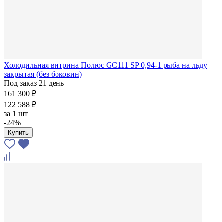
Холодильная витрина Полюс GC111 SP 0,94-1 рыба на льду
закрытая (без боковин)
Под заказ 21 день
161 300 ₽
122 588 ₽
за
1 шт
-24%
Купить