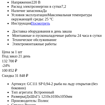
Напряжение
220 В
Расход электроэнергии в сутки
7,2
Наличие запасника
Да
Условия эксплуатации
Максимальная температура
окружающей среды: 25 °С
Инструкция
Посмотреть
Доставка оборудования в день заказа
Монтажные и пусконаладочные работы 24 часа в сутки
Техническое обслуживание
Электромонтажные работы
Цена за 1 шт
Под заказ 21 день
132 700 ₽
-24%
100 852 ₽
Скидка 31 848 ₽
Артикул:
GC111 SP 0,94-2 рыба на льду открытая (без
боковин)
Тип агрегата:
Встроенный
Размеры(ДхШхГ):
1210x1030x1050мм
Производитель:
Полюс
Страна:
Россия