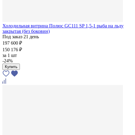
Холодильная витрина Полюс GC111 SP 1,5-1 рыба на льду
закрытая (без боковин)
Под заказ 21 день
197 600 ₽
150 176 ₽
за
1 шт
-24%
Купить