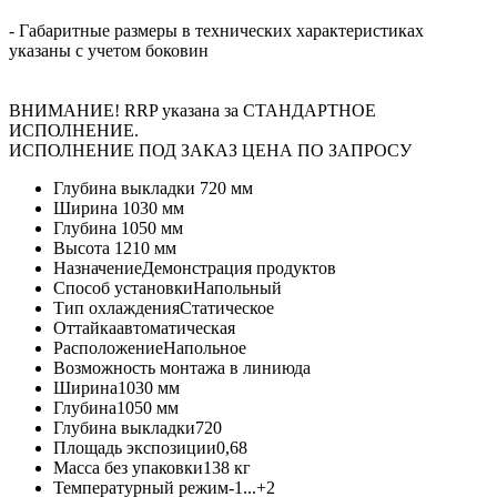
- Габаритные размеры в технических характеристиках
указаны с учетом боковин
ВНИМАНИЕ! RRP указана за СТАНДАРТНОЕ
ИСПОЛНЕНИЕ.
ИСПОЛНЕНИЕ ПОД ЗАКАЗ ЦЕНА ПО ЗАПРОСУ
Глубина выкладки
720 мм
Ширина
1030 мм
Глубина
1050 мм
Высота
1210 мм
Назначение
Демонстрация продуктов
Способ установки
Напольный
Тип охлаждения
Статическое
Оттайка
автоматическая
Расположение
Напольное
Возможность монтажа в линию
да
Ширина
1030 мм
Глубина
1050 мм
Глубина выкладки
720
Площадь экспозиции
0,68
Масса без упаковки
138 кг
Температурный режим
-1...+2