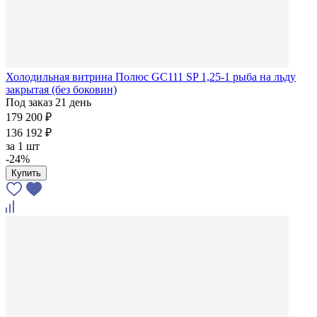
Холодильная витрина Полюс GC111 SP 1,25-1 рыба на льду
закрытая (без боковин)
Под заказ 21 день
179 200 ₽
136 192 ₽
за
1 шт
-24%
Купить