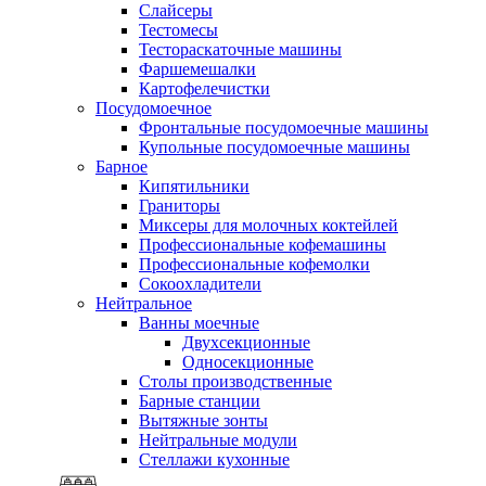
Слайсеры
Тестомесы
Тестораскаточные машины
Фаршемешалки
Картофелечистки
Посудомоечное
Фронтальные посудомоечные машины
Купольные посудомоечные машины
Барное
Кипятильники
Граниторы
Миксеры для молочных коктейлей
Профессиональные кофемашины
Профессиональные кофемолки
Сокоохладители
Нейтральное
Ванны моечные
Двухсекционные
Односекционные
Столы производственные
Барные станции
Вытяжные зонты
Нейтральные модули
Стеллажи кухонные