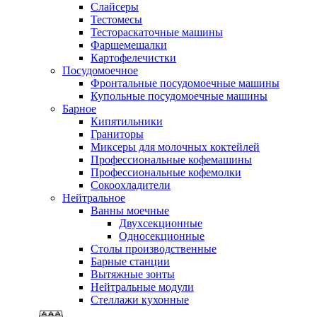
Слайсеры
Тестомесы
Тестораскаточные машины
Фаршемешалки
Картофелечистки
Посудомоечное
Фронтальные посудомоечные машины
Купольные посудомоечные машины
Барное
Кипятильники
Граниторы
Миксеры для молочных коктейлей
Профессиональные кофемашины
Профессиональные кофемолки
Сокоохладители
Нейтральное
Ванны моечные
Двухсекционные
Односекционные
Столы производственные
Барные станции
Вытяжные зонты
Нейтральные модули
Стеллажи кухонные