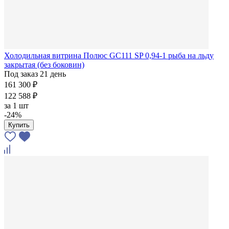
Холодильная витрина Полюс GC111 SP 0,94-1 рыба на льду
закрытая (без боковин)
Под заказ 21 день
161 300 ₽
122 588 ₽
за
1 шт
-24%
Купить