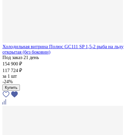
Холодильная витрина Полюс GC111 SP 1,5-2 рыба на льду
открытая (без боковин)
Под заказ 21 день
154 900 ₽
117 724 ₽
за
1 шт
-24%
Купить