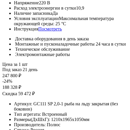
Напряжение
220 В
Расход электроэнергии в сутки
10,9
Наличие запасника
Да
Условия эксплуатации
Максимальная температура
окружающей среды: 25 °С
Инструкция
Посмотреть
Доставка оборудования в день заказа
Монтажные и пусконаладочные работы 24 часа в сутки
Техническое обслуживание
Электромонтажные работы
Цена за 1 шт
Под заказ 21 день
247 800 ₽
-24%
188 328 ₽
Скидка 59 472 ₽
Артикул:
GC111 SP 2,0-1 рыба на льду закрытая (без
боковин)
Тип агрегата:
Встроенный
Размеры(ДхШхГ):
1210x1965x1050мм
Производитель:
Полюс
Страна:
Россия