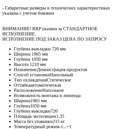
- Габаритные размеры в технических характеристиках
указаны с учетом боковин
ВНИМАНИЕ! RRP указана за СТАНДАРТНОЕ
ИСПОЛНЕНИЕ.
ИСПОЛНЕНИЕ ПОД ЗАКАЗ ЦЕНА ПО ЗАПРОСУ
Глубина выкладки
720 мм
Ширина
1965 мм
Глубина
1050 мм
Высота
1210 мм
Назначение
Демонстрация продуктов
Способ установки
Напольный
Тип охлаждения
Статическое
Оттайка
автоматическая
Расположение
Напольное
Возможность монтажа в линию
да
Ширина
1965 мм
Глубина
1050 мм
Глубина выкладки
720
Площадь экспозиции
1,35
Масса без упаковки
215 кг
Температурный режим
-1...+1