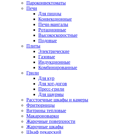
Пароконвектоматы
Печи
Для пиццы
Конвекционные
Печи-мангалы
Ротационные
Высокоскоростные
Подовые
Плиты
Электрические
Газовые
Индукционные
Комбинированные
Грили
Для кур
Для хот-догов
Пресс-грили
Для шаурмы
Расстоечные шкафы и камеры
Фритюрницы
Витрины тепловые
Макароноварки
Жарочные поверхности
Жарочные шкафы
Шкаф пекарский