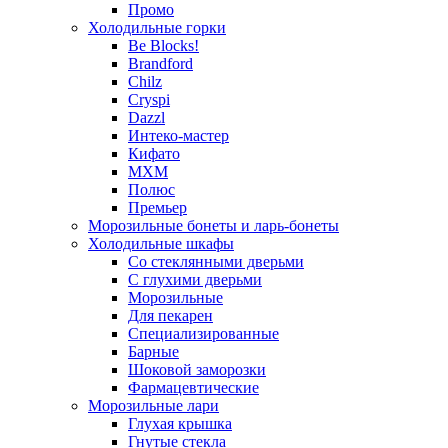
Промо
Холодильные горки
Be Blocks!
Brandford
Chilz
Cryspi
Dazzl
Интеко-мастер
Кифато
МХМ
Полюс
Премьер
Морозильные бонеты и ларь-бонеты
Холодильные шкафы
Со стеклянными дверьми
С глухими дверьми
Морозильные
Для пекарен
Специализированные
Барные
Шоковой заморозки
Фармацевтические
Морозильные лари
Глухая крышка
Гнутые стекла