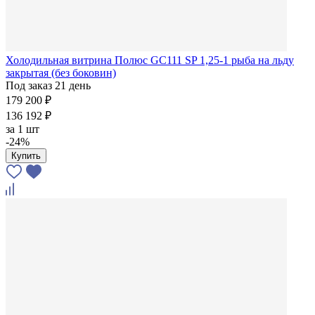
Холодильная витрина Полюс GC111 SP 1,25-1 рыба на льду
закрытая (без боковин)
Под заказ 21 день
179 200 ₽
136 192 ₽
за
1 шт
-24%
Купить