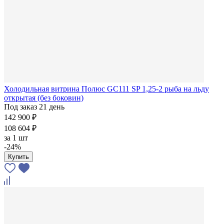
Холодильная витрина Полюс GC111 SP 1,25-2 рыба на льду
открытая (без боковин)
Под заказ 21 день
142 900 ₽
108 604 ₽
за
1 шт
-24%
Купить