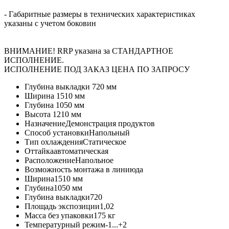
- Габаритные размеры в технических характеристиках
указаны с учетом боковин
ВНИМАНИЕ! RRP указана за СТАНДАРТНОЕ
ИСПОЛНЕНИЕ.
ИСПОЛНЕНИЕ ПОД ЗАКАЗ ЦЕНА ПО ЗАПРОСУ
Глубина выкладки
720 мм
Ширина
1510 мм
Глубина
1050 мм
Высота
1210 мм
Назначение
Демонстрация продуктов
Способ установки
Напольный
Тип охлаждения
Статическое
Оттайка
автоматическая
Расположение
Напольное
Возможность монтажа в линию
да
Ширина
1510 мм
Глубина
1050 мм
Глубина выкладки
720
Площадь экспозиции
1,02
Масса без упаковки
175 кг
Температурный режим
-1...+2