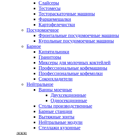
Слайсеры
Тестомесы
Тестораскаточные машины
Фаршемешалки
Картофелечистки
Посудомоечное
Фронтальные посудомоечные машины
Купольные посудомоечные машины
Барное
Кипятильники
Граниторы
Миксеры для молочных коктейлей
Профессиональные кофемашины
Профессиональные кофемолки
Сокоохладители
Нейтральное
Ванны моечные
Двухсекционные
Односекционные
Столы производственные
Барные станции
Вытяжные зонты
Нейтральные модули
Стеллажи кухонные