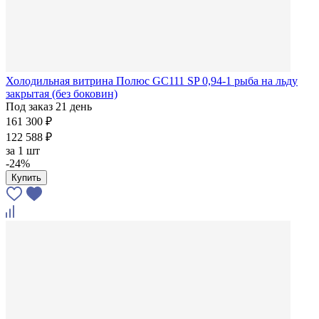
Холодильная витрина Полюс GC111 SP 0,94-1 рыба на льду
закрытая (без боковин)
Под заказ 21 день
161 300 ₽
122 588 ₽
за
1 шт
-24%
Купить