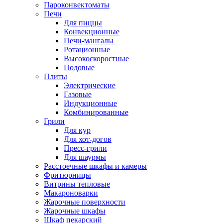
Пароконвектоматы
Печи
Для пиццы
Конвекционные
Печи-мангалы
Ротационные
Высокоскоростные
Подовые
Плиты
Электрические
Газовые
Индукционные
Комбинированные
Грили
Для кур
Для хот-догов
Пресс-грили
Для шаурмы
Расстоечные шкафы и камеры
Фритюрницы
Витрины тепловые
Макароноварки
Жарочные поверхности
Жарочные шкафы
Шкаф пекарский