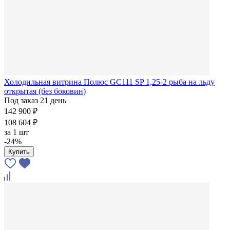
Холодильная витрина Полюс GC111 SP 1,25-2 рыба на льду
открытая (без боковин)
Под заказ 21 день
142 900 ₽
108 604 ₽
за
1 шт
-24%
Купить