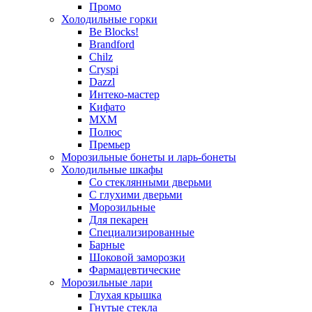
Промо
Холодильные горки
Be Blocks!
Brandford
Chilz
Cryspi
Dazzl
Интеко-мастер
Кифато
МХМ
Полюс
Премьер
Морозильные бонеты и ларь-бонеты
Холодильные шкафы
Со стеклянными дверьми
С глухими дверьми
Морозильные
Для пекарен
Специализированные
Барные
Шоковой заморозки
Фармацевтические
Морозильные лари
Глухая крышка
Гнутые стекла