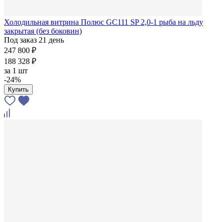
Холодильная витрина Полюс GC111 SP 2,0-1 рыба на льду
закрытая (без боковин)
Под заказ 21 день
247 800 ₽
188 328 ₽
за
1 шт
-24%
Купить