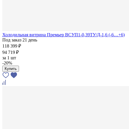
Холодильная витрина Премьер ВСУП1-0,39ТУ/Д-1,6 (-6…+6)
Под заказ 21 день
118 399 ₽
94 719 ₽
за
1 шт
-20%
Купить