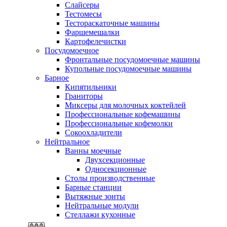
Слайсеры
Тестомесы
Тестораскаточные машины
Фаршемешалки
Картофелечистки
Посудомоечное
Фронтальные посудомоечные машины
Купольные посудомоечные машины
Барное
Кипятильники
Граниторы
Миксеры для молочных коктейлей
Профессиональные кофемашины
Профессиональные кофемолки
Сокоохладители
Нейтральное
Ванны моечные
Двухсекционные
Односекционные
Столы производственные
Барные станции
Вытяжные зонты
Нейтральные модули
Стеллажи кухонные