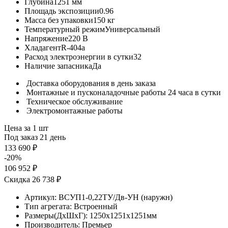
Глубина
1251 мм
Площадь экспозиции
0.96
Масса без упаковки
150 кг
Температурный режим
Универсальный
Напряжение
220 В
Хладагент
R-404a
Расход электроэнергии в сутки
32
Наличие запасника
Да
Доставка оборудования в день заказа
Монтажные и пусконаладочные работы 24 часа в сутки
Техническое обслуживание
Электромонтажные работы
Цена за 1 шт
Под заказ 21 день
133 690 ₽
-20%
106 952 ₽
Скидка 26 738 ₽
Артикул:
ВСУП1-0,22ТУ/Дв-УН (наружн)
Тип агрегата:
Встроенный
Размеры(ДхШхГ):
1250x1251x1251мм
Производитель:
Премьер