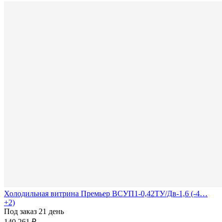
Холодильная витрина Премьер ВСУП1-0,42ТУ/Дв-1,6 (-4…
+2)
Под заказ 21 день
140 261 ₽