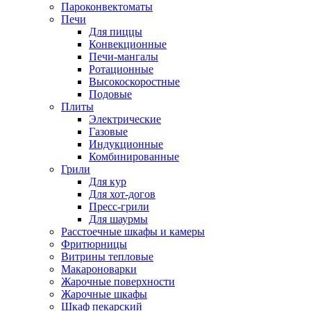
Пароконвектоматы
Печи
Для пиццы
Конвекционные
Печи-мангалы
Ротационные
Высокоскоростные
Подовые
Плиты
Электрические
Газовые
Индукционные
Комбинированные
Грили
Для кур
Для хот-догов
Пресс-грили
Для шаурмы
Расстоечные шкафы и камеры
Фритюрницы
Витрины тепловые
Макароноварки
Жарочные поверхности
Жарочные шкафы
Шкаф пекарский