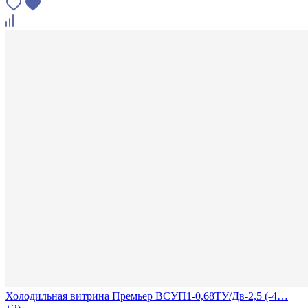
Холодильная витрина Премьер ВСУП1-0,68ТУ/Дв-2,5 (-4…