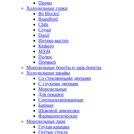
Промо
Холодильные горки
Be Blocks!
Brandford
Chilz
Cryspi
Dazzl
Интеко-мастер
Кифато
МХМ
Полюс
Премьер
Морозильные бонеты и ларь-бонеты
Холодильные шкафы
Со стеклянными дверьми
С глухими дверьми
Морозильные
Для пекарен
Специализированные
Барные
Шоковой заморозки
Фармацевтические
Морозильные лари
Глухая крышка
Гнутые стекла