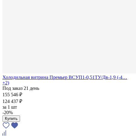
Холодильная витрина Премьер ВСУП1-0,51ТУ/Дв-1,9 (-4…
+2)
Под заказ 21 день
155 546 ₽
124 437 ₽
за
1 шт
-20%
Купить