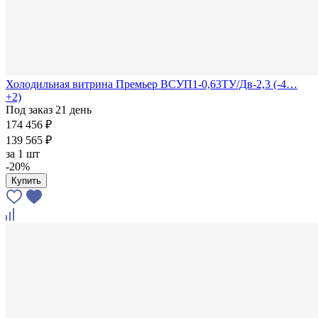
Холодильная витрина Премьер ВСУП1-0,63ТУ/Дв-2,3 (-4…
+2)
Под заказ 21 день
174 456 ₽
139 565 ₽
за
1 шт
-20%
Купить