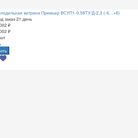
лодильная витрина Премьер ВСУП1-0,58ТУ/Д-2,3 (-6…+6)
д заказ 21 день
002 ₽
002 ₽
 шт
%
ить