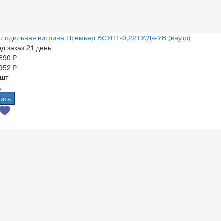
лодильная витрина Премьер ВСУП1-0,22ТУ/Дв-УВ (внутр)
д заказ 21 день
690 ₽
952 ₽
 шт
%
ить