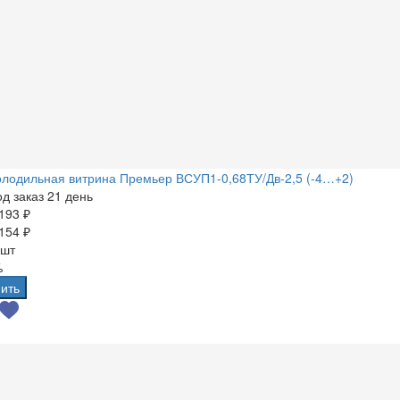
лодильная витрина Премьер ВСУП1-0,68ТУ/Дв-2,5 (-4…+2)
д заказ 21 день
193 ₽
154 ₽
 шт
%
ить