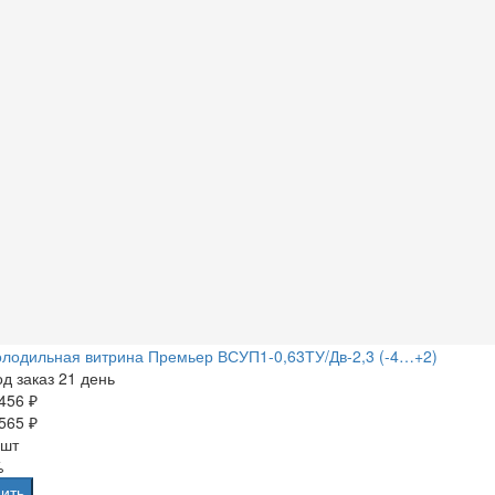
лодильная витрина Премьер ВСУП1-0,63ТУ/Дв-2,3 (-4…+2)
д заказ 21 день
456 ₽
565 ₽
 шт
%
ить