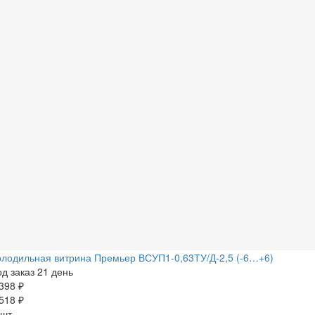
лодильная витрина Премьер ВСУП1-0,63ТУ/Д-2,5 (-6…+6)
д заказ 21 день
398 ₽
518 ₽
 шт