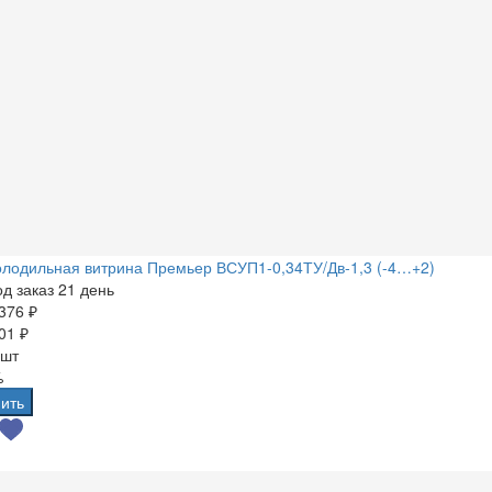
лодильная витрина Премьер ВСУП1-0,34ТУ/Дв-1,3 (-4…+2)
д заказ 21 день
376 ₽
01 ₽
 шт
%
ить