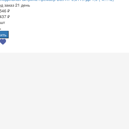
д заказ 21 день
546 ₽
437 ₽
 шт
%
ить