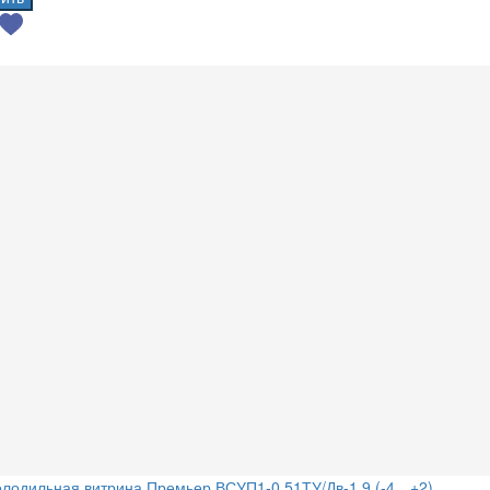
лодильная витрина Премьер ВСУП1-0,51ТУ/Дв-1,9 (-4…+2)