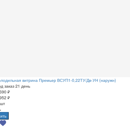
олодильная витрина Премьер ВСУП1-0,22ТУ/Дв-УН (наружн)
д заказ 21 день
690 ₽
952 ₽
 шт
%
ить