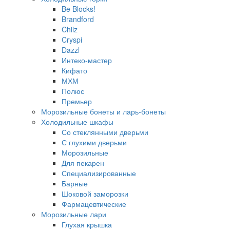
Be Blocks!
Brandford
Chilz
Cryspi
Dazzl
Интеко-мастер
Кифато
МХМ
Полюс
Премьер
Морозильные бонеты и ларь-бонеты
Холодильные шкафы
Со стеклянными дверьми
С глухими дверьми
Морозильные
Для пекарен
Специализированные
Барные
Шоковой заморозки
Фармацевтические
Морозильные лари
Глухая крышка