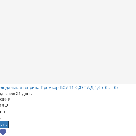
лодильная витрина Премьер ВСУП1-0,39ТУ/Д-1,6 (-6…+6)
д заказ 21 день
399 ₽
19 ₽
 шт
%
ить