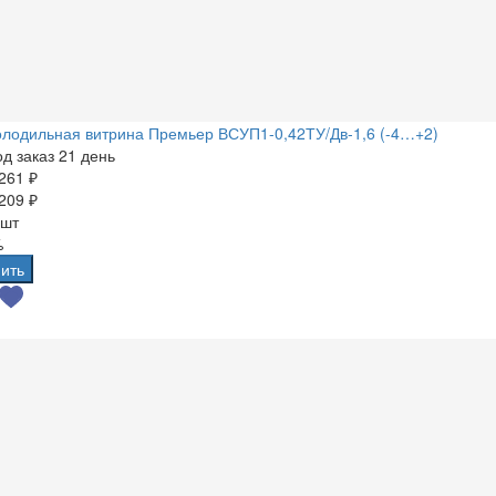
лодильная витрина Премьер ВСУП1-0,42ТУ/Дв-1,6 (-4…+2)
д заказ 21 день
261 ₽
209 ₽
 шт
%
ить