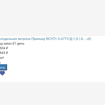
лодильная витрина Премьер ВСУП1-0,47ТУ/Д-1,9 (-6…+6)
д заказ 21 день
304 ₽
843 ₽
 шт
%
ить