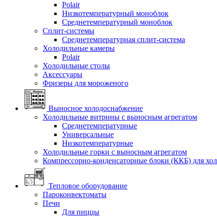
Polair
Низкотемпературный моноблок
Среднетемпературный моноблок
Сплит-системы
Среднетемпературная сплит-система
Холодильные камеры
Polair
Холодильные столы
Аксессуары
Фризеры для мороженого
Выносное холодоснабжение
Холодильные витрины с выносным агрегатом
Среднетемпературные
Универсальные
Низкотемпературные
Холодильные горки с выносным агрегатом
Компрессорно-конденсаторные блоки (ККБ) для хо
Тепловое оборудование
Пароконвектоматы
Печи
Для пиццы