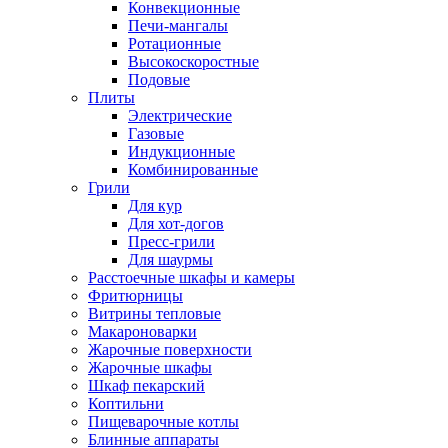
Конвекционные
Печи-мангалы
Ротационные
Высокоскоростные
Подовые
Плиты
Электрические
Газовые
Индукционные
Комбинированные
Грили
Для кур
Для хот-догов
Пресс-грили
Для шаурмы
Расстоечные шкафы и камеры
Фритюрницы
Витрины тепловые
Макароноварки
Жарочные поверхности
Жарочные шкафы
Шкаф пекарский
Коптильни
Пищеварочные котлы
Блинные аппараты