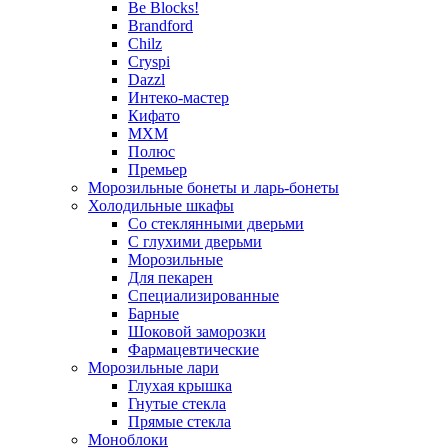
Be Blocks!
Brandford
Chilz
Cryspi
Dazzl
Интеко-мастер
Кифато
МХМ
Полюс
Премьер
Морозильные бонеты и ларь-бонеты
Холодильные шкафы
Со стеклянными дверьми
С глухими дверьми
Морозильные
Для пекарен
Специализированные
Барные
Шоковой заморозки
Фармацевтические
Морозильные лари
Глухая крышка
Гнутые стекла
Прямые стекла
Моноблоки