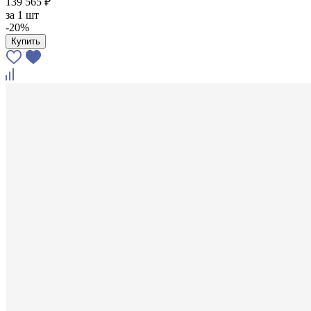
139 565 ₽
за
1 шт
-20%
Купить