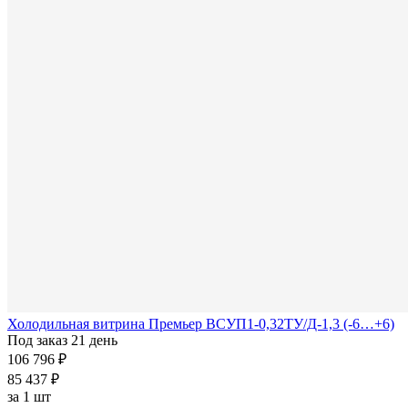
Холодильная витрина Премьер ВСУП1-0,32ТУ/Д-1,3 (-6…+6)
Под заказ 21 день
106 796 ₽
85 437 ₽
за
1 шт