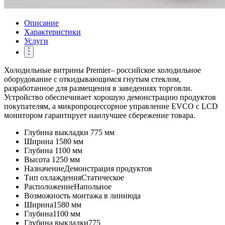
Описание
Характеристики
Услуги
Холодильные витрины Premier– российское холодильное
оборудование с откидывающимся гнутым стеклом,
разработанное для размещения в заведениях торговли.
Устройство обеспечивает хорошую демонстрацию продуктов
покупателям, а микропроцессорное управление EVCO с LCD
монитором гарантирует наилучшее сбережение товара.
Глубина выкладки
775 мм
Ширина
1580 мм
Глубина
1100 мм
Высота
1250 мм
Назначение
Демонстрация продуктов
Тип охлаждения
Статическое
Расположение
Напольное
Возможность монтажа в линию
да
Ширина
1580 мм
Глубина
1100 мм
Глубина выкладки
775