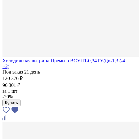
Холодильная витрина Премьер ВСУП1-0,34ТУ/Дв-1,3 (-4…
+2)
Под заказ 21 день
120 376 ₽
96 301 ₽
за
1 шт
-20%
Купить