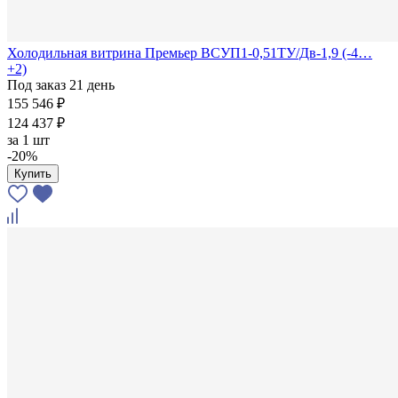
Холодильная витрина Премьер ВСУП1-0,51ТУ/Дв-1,9 (-4…
+2)
Под заказ 21 день
155 546 ₽
124 437 ₽
за
1 шт
-20%
Купить