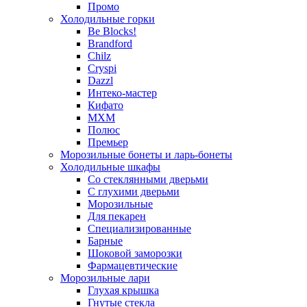
Промо
Холодильные горки
Be Blocks!
Brandford
Chilz
Cryspi
Dazzl
Интеко-мастер
Кифато
МХМ
Полюс
Премьер
Морозильные бонеты и ларь-бонеты
Холодильные шкафы
Со стеклянными дверьми
С глухими дверьми
Морозильные
Для пекарен
Специализированные
Барные
Шоковой заморозки
Фармацевтические
Морозильные лари
Глухая крышка
Гнутые стекла