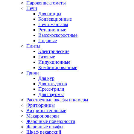
Пароконвектоматы
Печи
Для пиццы
Конвекционные
Печи-мангалы
Ротационные
Высокоскоростные
Подовые
Плиты
Электрические
Газовые
Индукционные
Комбинированные
Грили
Для кур
Для хот-догов
Пресс-грили
Для шаурмы
Расстоечные шкафы и камеры
Фритюрницы
Витрины тепловые
Макароноварки
Жарочные поверхности
Жарочные шкафы
Шкаф пекарский