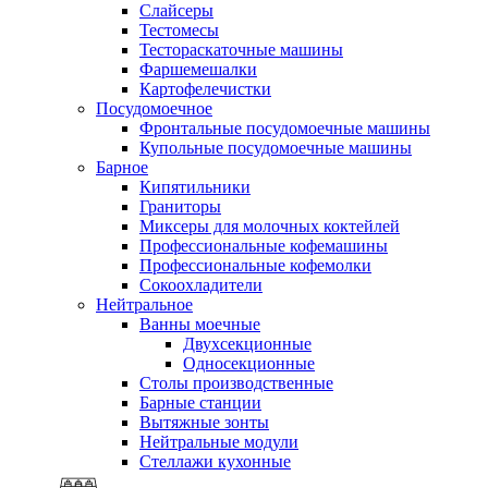
Слайсеры
Тестомесы
Тестораскаточные машины
Фаршемешалки
Картофелечистки
Посудомоечное
Фронтальные посудомоечные машины
Купольные посудомоечные машины
Барное
Кипятильники
Граниторы
Миксеры для молочных коктейлей
Профессиональные кофемашины
Профессиональные кофемолки
Сокоохладители
Нейтральное
Ванны моечные
Двухсекционные
Односекционные
Столы производственные
Барные станции
Вытяжные зонты
Нейтральные модули
Стеллажи кухонные