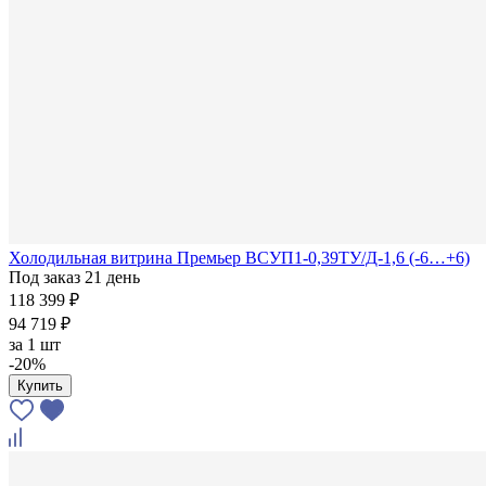
Холодильная витрина Премьер ВСУП1-0,39ТУ/Д-1,6 (-6…+6)
Под заказ 21 день
118 399 ₽
94 719 ₽
за
1 шт
-20%
Купить