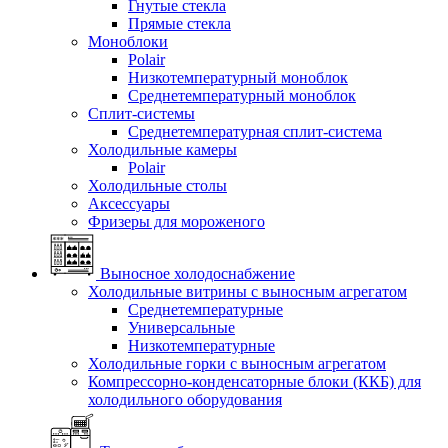
Гнутые стекла
Прямые стекла
Моноблоки
Polair
Низкотемпературный моноблок
Среднетемпературный моноблок
Сплит-системы
Среднетемпературная сплит-система
Холодильные камеры
Polair
Холодильные столы
Аксессуары
Фризеры для мороженого
Выносное холодоснабжение
Холодильные витрины с выносным агрегатом
Среднетемпературные
Универсальные
Низкотемпературные
Холодильные горки с выносным агрегатом
Компрессорно-конденсаторные блоки (ККБ) для
холодильного оборудования