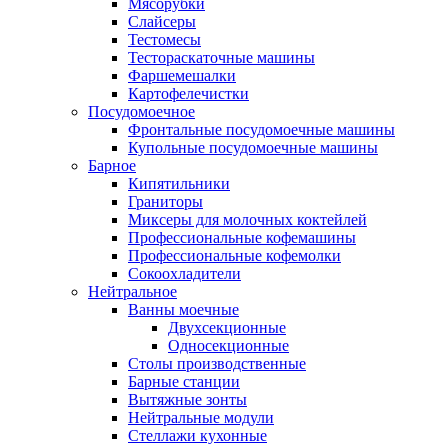
Мясорубки
Слайсеры
Тестомесы
Тестораскаточные машины
Фаршемешалки
Картофелечистки
Посудомоечное
Фронтальные посудомоечные машины
Купольные посудомоечные машины
Барное
Кипятильники
Граниторы
Миксеры для молочных коктейлей
Профессиональные кофемашины
Профессиональные кофемолки
Сокоохладители
Нейтральное
Ванны моечные
Двухсекционные
Односекционные
Столы производственные
Барные станции
Вытяжные зонты
Нейтральные модули
Стеллажи кухонные