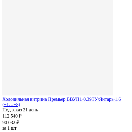
Холодильная витрина Премьер ВВУП1-0,39ТУ/Янтарь-1,6
(+1…+8)
Под заказ 21 день
112 540 ₽
90 032 ₽
за
1 шт