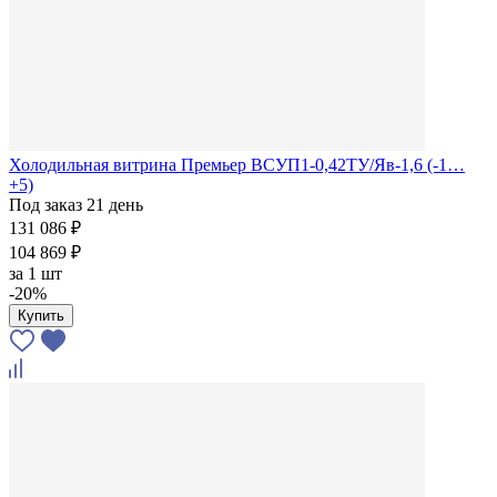
Холодильная витрина Премьер ВСУП1-0,42ТУ/Яв-1,6 (-1…
+5)
Под заказ 21 день
131 086 ₽
104 869 ₽
за
1 шт
-20%
Купить