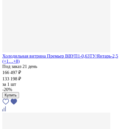
Холодильная витрина Премьер ВВУП1-0,63ТУ/Янтарь-2,5
(+1…+8)
Под заказ 21 день
166 497 ₽
133 198 ₽
за
1 шт
-20%
Купить