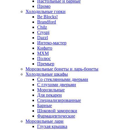
Настольные и барные
Промо
Холодильные горки
Be Blocks!
Brandford
Chilz
Cryspi
Dazzl
Интеко-мастер
Кифато
МХМ
Полюс
Премьер
Морозильные бонеты и ларь-бонеты
Холодильные шкафы
Со стеклянными дверьми
С глухими дверьми
Морозильные
Для пекарен
Специализированные
Барные
Шоковой заморозки
Фармацевтические
Морозильные лари
Глухая крышка