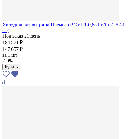
Холодильная витрина Премьер ВСУП1-0,68ТУ/Яв-2,5 (-1…
+5)
Под заказ 21 день
184 571 ₽
147 657 ₽
за
1 шт
-20%
Купить