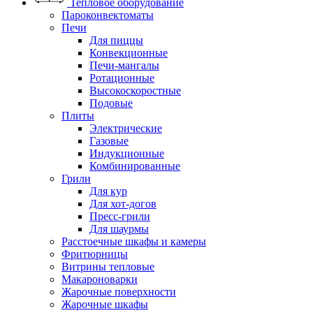
Тепловое оборудование
Пароконвектоматы
Печи
Для пиццы
Конвекционные
Печи-мангалы
Ротационные
Высокоскоростные
Подовые
Плиты
Электрические
Газовые
Индукционные
Комбинированные
Грили
Для кур
Для хот-догов
Пресс-грили
Для шаурмы
Расстоечные шкафы и камеры
Фритюрницы
Витрины тепловые
Макароноварки
Жарочные поверхности
Жарочные шкафы