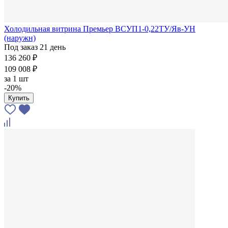
Холодильная витрина Премьер ВСУП1-0,22ТУ/Яв-УН
(наружн)
Под заказ 21 день
136 260 ₽
109 008 ₽
за
1 шт
-20%
Купить