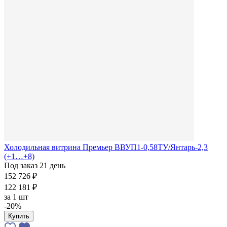
Холодильная витрина Премьер ВВУП1-0,58ТУ/Янтарь-2,3
(+1…+8)
Под заказ 21 день
152 726 ₽
122 181 ₽
за
1 шт
-20%
Купить