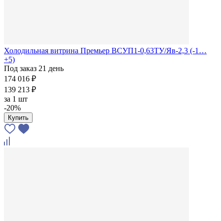
Холодильная витрина Премьер ВСУП1-0,63ТУ/Яв-2,3 (-1…
+5)
Под заказ 21 день
174 016 ₽
139 213 ₽
за
1 шт
-20%
Купить