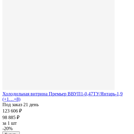
Холодильная витрина Премьер ВВУП1-0,47ТУ/Янтарь-1,9
(+1…+8)
Под заказ 21 день
123 606 ₽
98 885 ₽
за
1 шт
-20%