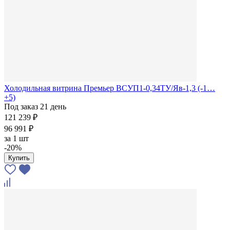
Холодильная витрина Премьер ВСУП1-0,34ТУ/Яв-1,3 (-1…
+5)
Под заказ 21 день
121 239 ₽
96 991 ₽
за
1 шт
-20%
Купить