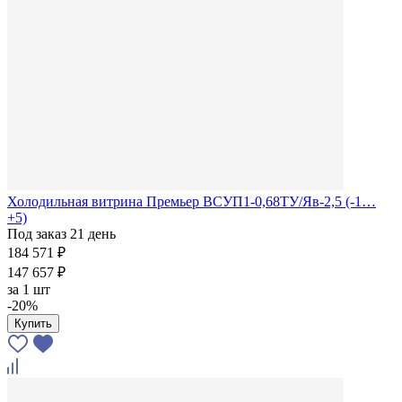
Холодильная витрина Премьер ВСУП1-0,68ТУ/Яв-2,5 (-1…
+5)
Под заказ 21 день
184 571 ₽
147 657 ₽
за
1 шт
-20%
Купить