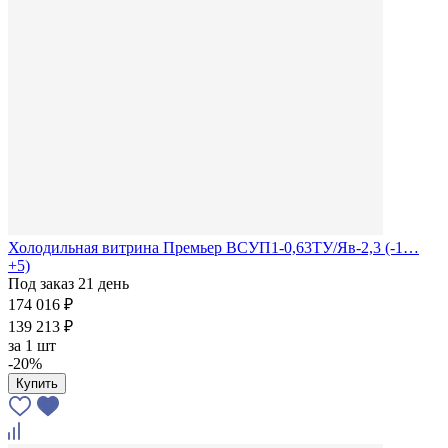
Холодильная витрина Премьер ВСУП1-0,63ТУ/Яв-2,3 (-1…
+5)
Под заказ 21 день
174 016 ₽
139 213 ₽
за
1 шт
-20%
Купить