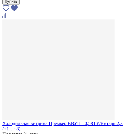
Купить
Холодильная витрина Премьер ВВУП1-0,58ТУ/Янтарь-2,3
(+1…+8)