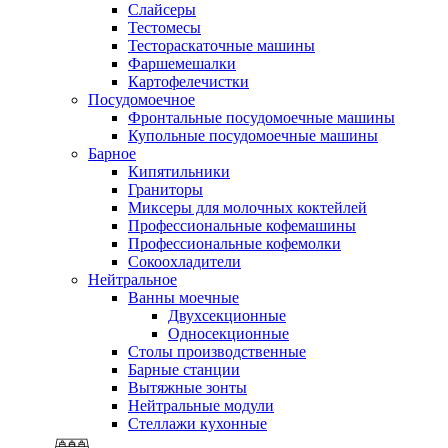
Слайсеры
Тестомесы
Тестораскаточные машины
Фаршемешалки
Картофелечистки
Посудомоечное
Фронтальные посудомоечные машины
Купольные посудомоечные машины
Барное
Кипятильники
Граниторы
Миксеры для молочных коктейлей
Профессиональные кофемашины
Профессиональные кофемолки
Сокоохладители
Нейтральное
Ванны моечные
Двухсекционные
Односекционные
Столы производственные
Барные станции
Вытяжные зонты
Нейтральные модули
Стеллажи кухонные