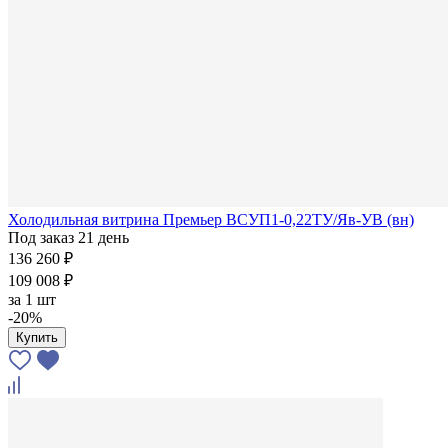
Холодильная витрина Премьер ВСУП1-0,22ТУ/Яв-УВ (вн)
Под заказ 21 день
136 260 ₽
109 008 ₽
за
1 шт
-20%
Купить