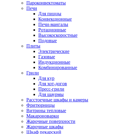
Пароконвектоматы
Печи
Для пиццы
Конвекционные
Печи-мангалы
Ротационные
Высокоскоростные
Подовые
Плиты
Электрические
Газовые
Индукционные
Комбинированные
Грили
Для кур
Для хот-догов
Пресс-грили
Для шаурмы
Расстоечные шкафы и камеры
Фритюрницы
Витрины тепловые
Макароноварки
Жарочные поверхности
Жарочные шкафы
Шкаф пекарский