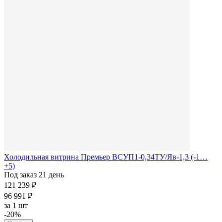
Холодильная витрина Премьер ВСУП1-0,34ТУ/Яв-1,3 (-1…
+5)
Под заказ 21 день
121 239 ₽
96 991 ₽
за
1 шт
-20%