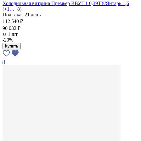
Холодильная витрина Премьер ВВУП1-0,39ТУ/Янтарь-1,6
(+1…+8)
Под заказ 21 день
112 540 ₽
90 032 ₽
за
1 шт
-20%
Купить