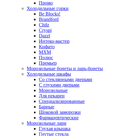
Промо
Холодильные горки
Be Blocks!
Brandford
Chilz
Cryspi
Dazzl
Интеко-мастер
Кифато
МХМ
Полюс
Премьер
Морозильные бонеты и ларь-бонеты
Холодильные шкафы
Со стеклянными дверьми
С глухими дверьми
Морозильные
Для пекарен
Специализированные
Барные
Шоковой заморозки
Фармацевтические
Морозильные лари
Глухая крышка
Гнутые стекла