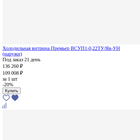
Холодильная витрина Премьер ВСУП1-0,22ТУ/Яв-УН
(наружн)
Под заказ 21 день
136 260 ₽
109 008 ₽
за
1 шт
-20%
Купить