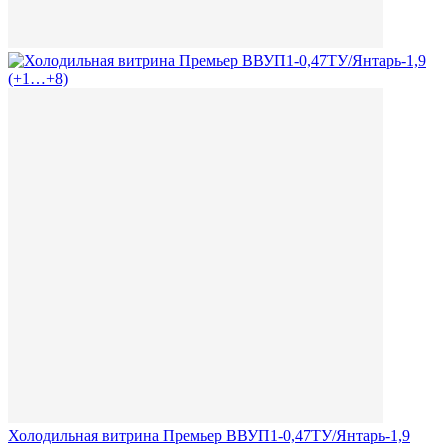
Холодильная витрина Премьер ВВУП1-0,47ТУ/Янтарь-1,9