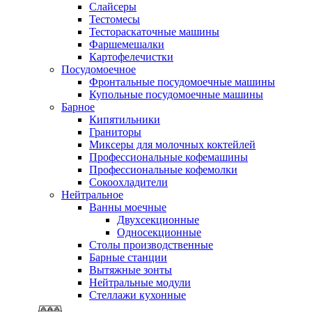
Слайсеры
Тестомесы
Тестораскаточные машины
Фаршемешалки
Картофелечистки
Посудомоечное
Фронтальные посудомоечные машины
Купольные посудомоечные машины
Барное
Кипятильники
Граниторы
Миксеры для молочных коктейлей
Профессиональные кофемашины
Профессиональные кофемолки
Сокоохладители
Нейтральное
Ванны моечные
Двухсекционные
Односекционные
Столы производственные
Барные станции
Вытяжные зонты
Нейтральные модули
Стеллажи кухонные