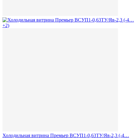
Холодильная витрина Премьер ВСУП1-0,63ТУ/Яв-2,3 (-4…