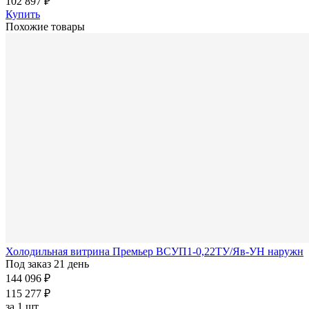
102 897 ₽
Купить
Похожие товары
Холодильная витрина Премьер ВСУП1-0,22ТУ/Яв-УН наружн
Под заказ 21 день
144 096 ₽
115 277 ₽
за
1 шт