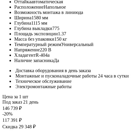
Оттайка
автоматическая
Расположение
Напольное
Возможность монтажа в линию
да
Ширина
1580 мм
Глубина
1115 мм
Глубина выкладки
775
Площадь экспозиции
1.37
Масса без упаковки
150 кг
Температурный режим
Универсальный
Напряжение
220 В
Хладагент
R-404a
Наличие запасника
Да
Доставка оборудования в день заказа
Монтажные и пусконаладочные работы 24 часа в сутки
Техническое обслуживание
Электромонтажные работы
Цена за 1 шт
Под заказ 21 день
146 739 ₽
-20%
117 391 ₽
Скидка 29 348 ₽