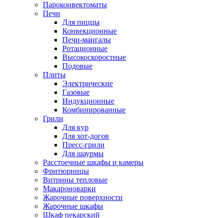
Пароконвектоматы
Печи
Для пиццы
Конвекционные
Печи-мангалы
Ротационные
Высокоскоростные
Подовые
Плиты
Электрические
Газовые
Индукционные
Комбинированные
Грили
Для кур
Для хот-догов
Пресс-грили
Для шаурмы
Расстоечные шкафы и камеры
Фритюрницы
Витрины тепловые
Макароноварки
Жарочные поверхности
Жарочные шкафы
Шкаф пекарский