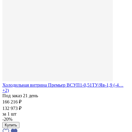
Холодильная витрина Премьер ВСУП1-0,51ТУ/Яв-1,9 (-4…
+2)
Под заказ 21 день
166 216 ₽
132 973 ₽
за
1 шт
-20%
Купить