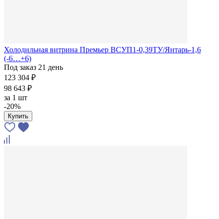
Холодильная витрина Премьер ВСУП1-0,39ТУ/Янтарь-1,6
(-6…+6)
Под заказ 21 день
123 304 ₽
98 643 ₽
за
1 шт
-20%
Купить