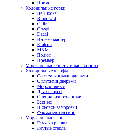
Промо
Холодильные горки
Be Blocks!
Brandford
Chilz
Cryspi
Dazzl
Интеко-мастер
Кифато
МХМ
Полюс
Премьер
Морозильные бонеты и ларь-бонеты
Холодильные шкафы
Со стеклянными дверьми
С глухими дверьми
Морозильные
Для пекарен
Специализированные
Барные
Шоковой заморозки
Фармацевтические
Морозильные лари
Глухая крышка
Гнутые стекла