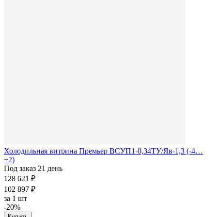
Холодильная витрина Премьер ВСУП1-0,34ТУ/Яв-1,3 (-4…
+2)
Под заказ 21 день
128 621 ₽
102 897 ₽
за
1 шт
-20%
Купить