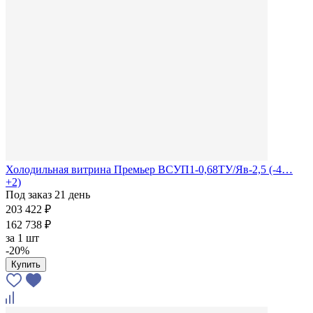
Холодильная витрина Премьер ВСУП1-0,68ТУ/Яв-2,5 (-4…
+2)
Под заказ 21 день
203 422 ₽
162 738 ₽
за
1 шт
-20%
Купить