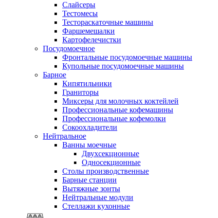
Слайсеры
Тестомесы
Тестораскаточные машины
Фаршемешалки
Картофелечистки
Посудомоечное
Фронтальные посудомоечные машины
Купольные посудомоечные машины
Барное
Кипятильники
Граниторы
Миксеры для молочных коктейлей
Профессиональные кофемашины
Профессиональные кофемолки
Сокоохладители
Нейтральное
Ванны моечные
Двухсекционные
Односекционные
Столы производственные
Барные станции
Вытяжные зонты
Нейтральные модули
Стеллажи кухонные