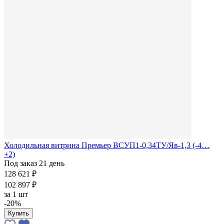
Холодильная витрина Премьер ВСУП1-0,34ТУ/Яв-1,3 (-4…
+2)
Под заказ 21 день
128 621 ₽
102 897 ₽
за
1 шт
-20%
Купить