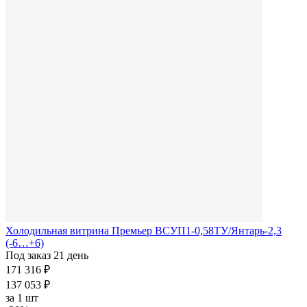
Холодильная витрина Премьер ВСУП1-0,58ТУ/Янтарь-2,3
(-6…+6)
Под заказ 21 день
171 316 ₽
137 053 ₽
за
1 шт