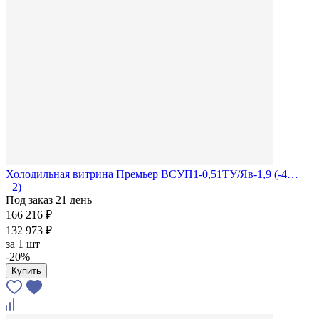
Холодильная витрина Премьер ВСУП1-0,51ТУ/Яв-1,9 (-4…
+2)
Под заказ 21 день
166 216 ₽
132 973 ₽
за
1 шт
-20%
Купить