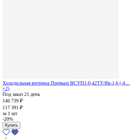
Холодильная витрина Премьер ВСУП1-0,42ТУ/Яв-1,6 (-4…
+2)
Под заказ 21 день
146 739 ₽
117 391 ₽
за
1 шт
-20%
Купить