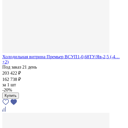
Холодильная витрина Премьер ВСУП1-0,68ТУ/Яв-2,5 (-4…
+2)
Под заказ 21 день
203 422 ₽
162 738 ₽
за
1 шт
-20%
Купить