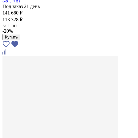
(-6…+6)
Под заказ 21 день
141 660 ₽
113 328 ₽
за
1 шт
-20%
Купить