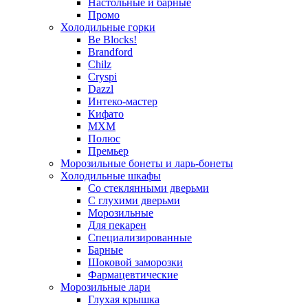
Настольные и барные
Промо
Холодильные горки
Be Blocks!
Brandford
Chilz
Cryspi
Dazzl
Интеко-мастер
Кифато
МХМ
Полюс
Премьер
Морозильные бонеты и ларь-бонеты
Холодильные шкафы
Со стеклянными дверьми
С глухими дверьми
Морозильные
Для пекарен
Специализированные
Барные
Шоковой заморозки
Фармацевтические
Морозильные лари
Глухая крышка