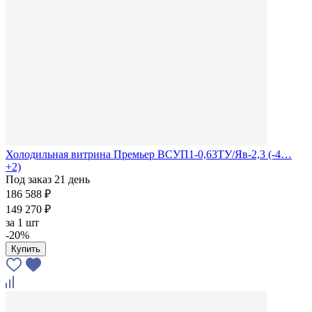
Холодильная витрина Премьер ВСУП1-0,63ТУ/Яв-2,3 (-4…
+2)
Под заказ 21 день
186 588 ₽
149 270 ₽
за
1 шт
-20%
Купить