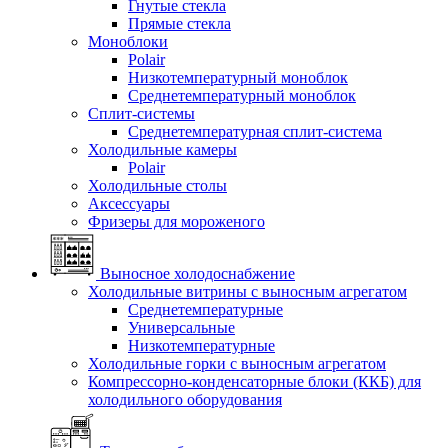
Гнутые стекла
Прямые стекла
Моноблоки
Polair
Низкотемпературный моноблок
Среднетемпературный моноблок
Сплит-системы
Среднетемпературная сплит-система
Холодильные камеры
Polair
Холодильные столы
Аксессуары
Фризеры для мороженого
Выносное холодоснабжение
Холодильные витрины с выносным агрегатом
Среднетемпературные
Универсальные
Низкотемпературные
Холодильные горки с выносным агрегатом
Компрессорно-конденсаторные блоки (ККБ) для
холодильного оборудования