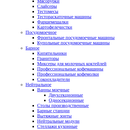
Мясорубки
Слайсеры
Тестомесы
Тестораскаточные машины
Фаршемешалки
Картофелечистки
Посудомоечное
Фронтальные посудомоечные машины
Купольные посудомоечные машины
Барное
Кипятильники
Граниторы
Миксеры для молочных коктейлей
Профессиональные кофемашины
Профессиональные кофемолки
Сокоохладители
Нейтральное
Ванны моечные
Двухсекционные
Односекционные
Столы производственные
Барные станции
Вытяжные зонты
Нейтральные модули
Стеллажи кухонные