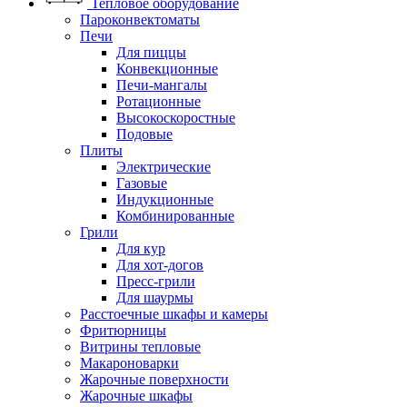
Тепловое оборудование
Пароконвектоматы
Печи
Для пиццы
Конвекционные
Печи-мангалы
Ротационные
Высокоскоростные
Подовые
Плиты
Электрические
Газовые
Индукционные
Комбинированные
Грили
Для кур
Для хот-догов
Пресс-грили
Для шаурмы
Расстоечные шкафы и камеры
Фритюрницы
Витрины тепловые
Макароноварки
Жарочные поверхности
Жарочные шкафы