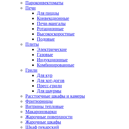
Пароконвектоматы
Печи
Для пиццы
Конвекционные
Печи-мангалы
Ротационные
Высокоскоростные
Подовые
Плиты
Электрические
Газовые
Индукционные
Комбинированные
Грили
Для кур
Для хот-догов
Пресс-грили
Для шаурмы
Расстоечные шкафы и камеры
Фритюрницы
Витрины тепловые
Макароноварки
Жарочные поверхности
Жарочные шкафы
Шкаф пекарский