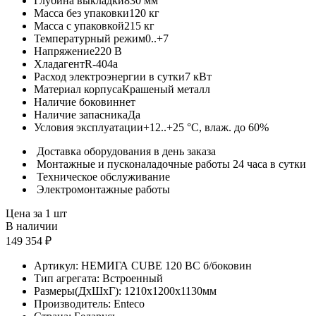
Глубина выкладки
830 мм
Масса без упаковки
120 кг
Масса с упаковкой
215 кг
Температурный режим
0..+7
Напряжение
220 В
Хладагент
R-404a
Расход электроэнергии в сутки
7 кВт
Материал корпуса
Крашеный металл
Наличие боковин
нет
Наличие запасника
Да
Условия эксплуатации
+12..+25 °C, влаж. до 60%
Доставка оборудования в день заказа
Монтажные и пусконаладочные работы 24 часа в сутки
Техническое обслуживание
Электромонтажные работы
Цена за 1 шт
В наличии
149 354 ₽
Артикул:
НЕМИГА CUBE 120 ВС б/боковин
Тип агрегата:
Встроенный
Размеры(ДхШхГ):
1210x1200x1130мм
Производитель:
Enteco