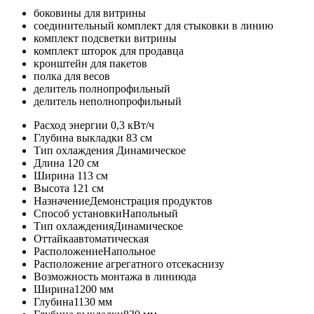
боковины для витрины
соединительный комплект для стыковки в линию
комплект подсветки витрины
комплект шторок для продавца
кронштейн для пакетов
полка для весов
делитель полнопрофильный
делитель неполнопрофильный
Расход энергии
0,3 кВт/ч
Глубина выкладки
83 см
Тип охлаждения
Динамическое
Длина
120 см
Ширина
113 см
Высота
121 см
Назначение
Демонстрация продуктов
Способ установки
Напольный
Тип охлаждения
Динамическое
Оттайка
автоматическая
Расположение
Напольное
Расположение агрегатного отсека
снизу
Возможность монтажа в линию
да
Ширина
1200 мм
Глубина
1130 мм