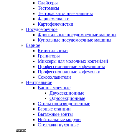
Слайсеры
Тестомесы
Тестораскаточные машины
Фаршемешалки
Картофелечистки
Посудомоечное
Фронтальные посудомоечные машины
Купольные посудомоечные машины
Барное
Кипятильники
Граниторы
Миксеры для молочных коктейлей
Профессиональные кофемашины
Профессиональные кофемолки
Сокоохладители
Нейтральное
Ванны моечные
Двухсекционные
Односекционные
Столы производственные
Барные станции
Вытяжные зонты
Нейтральные модули
Стеллажи кухонные