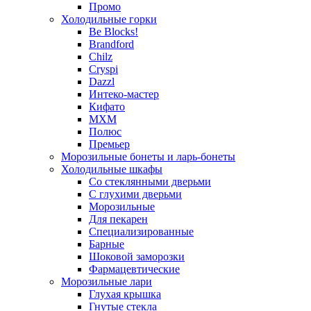
Промо
Холодильные горки
Be Blocks!
Brandford
Chilz
Cryspi
Dazzl
Интеко-мастер
Кифато
МХМ
Полюс
Премьер
Морозильные бонеты и ларь-бонеты
Холодильные шкафы
Со стеклянными дверьми
С глухими дверьми
Морозильные
Для пекарен
Специализированные
Барные
Шоковой заморозки
Фармацевтические
Морозильные лари
Глухая крышка
Гнутые стекла