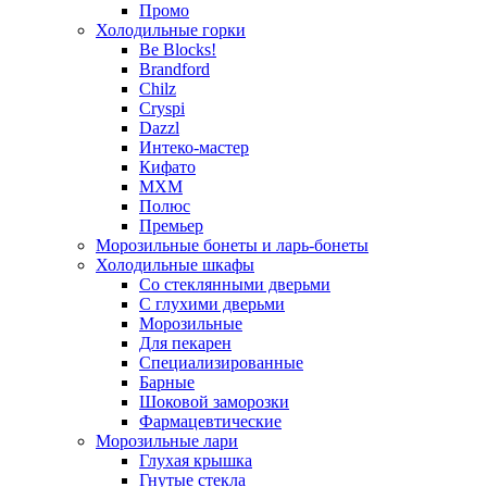
Промо
Холодильные горки
Be Blocks!
Brandford
Chilz
Cryspi
Dazzl
Интеко-мастер
Кифато
МХМ
Полюс
Премьер
Морозильные бонеты и ларь-бонеты
Холодильные шкафы
Со стеклянными дверьми
С глухими дверьми
Морозильные
Для пекарен
Специализированные
Барные
Шоковой заморозки
Фармацевтические
Морозильные лари
Глухая крышка
Гнутые стекла