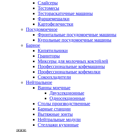
Слайсеры
Тестомесы
Тестораскаточные машины
Фаршемешалки
Картофелечистки
Посудомоечное
Фронтальные посудомоечные машины
Купольные посудомоечные машины
Барное
Кипятильники
Граниторы
Миксеры для молочных коктейлей
Профессиональные кофемашины
Профессиональные кофемолки
Сокоохладители
Нейтральное
Ванны моечные
Двухсекционные
Односекционные
Столы производственные
Барные станции
Вытяжные зонты
Нейтральные модули
Стеллажи кухонные