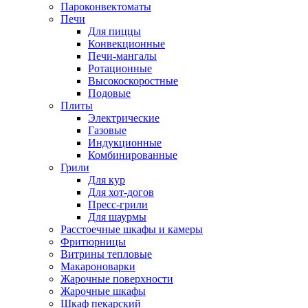
Пароконвектоматы
Печи
Для пиццы
Конвекционные
Печи-мангалы
Ротационные
Высокоскоростные
Подовые
Плиты
Электрические
Газовые
Индукционные
Комбинированные
Грили
Для кур
Для хот-догов
Пресс-грили
Для шаурмы
Расстоечные шкафы и камеры
Фритюрницы
Витрины тепловые
Макароноварки
Жарочные поверхности
Жарочные шкафы
Шкаф пекарский