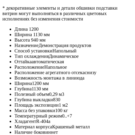
* декоративные элементы и детали обшивки подставки
витрин могут выполняться в различных цветовых
исполнениях без изменения стоимости
Длина
1200
Ширина
1130 мм
Высота
940 мм
Назначение
Демонстрация продуктов
Способ установки
Напольный
Тип охлаждения
Динамическое
Оттайка
автоматическая
Расположение
Напольное
Расположение агрегатного отсека
снизу
Возможность монтажа в линию
да
Ширина
1200 мм
Глубина
1130 мм
Полезный объем
0,29 м3
Глубина выкладки
830
Площадь экспозиции
1 м2
Масса без упаковки
100 кг
Температурный режим
0..+7
Хладагент
R-404a
Материал корпуса
Крашеный металл
Наличие боковин
нет