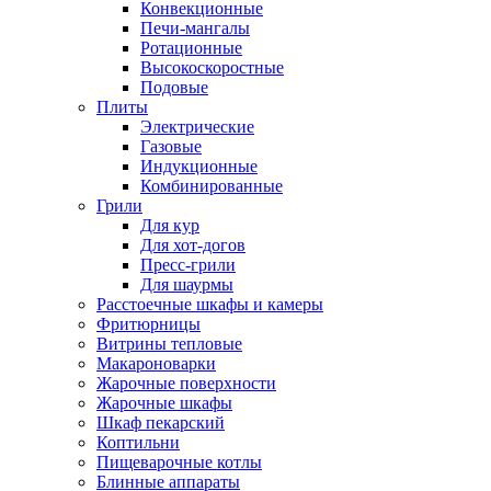
Конвекционные
Печи-мангалы
Ротационные
Высокоскоростные
Подовые
Плиты
Электрические
Газовые
Индукционные
Комбинированные
Грили
Для кур
Для хот-догов
Пресс-грили
Для шаурмы
Расстоечные шкафы и камеры
Фритюрницы
Витрины тепловые
Макароноварки
Жарочные поверхности
Жарочные шкафы
Шкаф пекарский
Коптильни
Пищеварочные котлы
Блинные аппараты