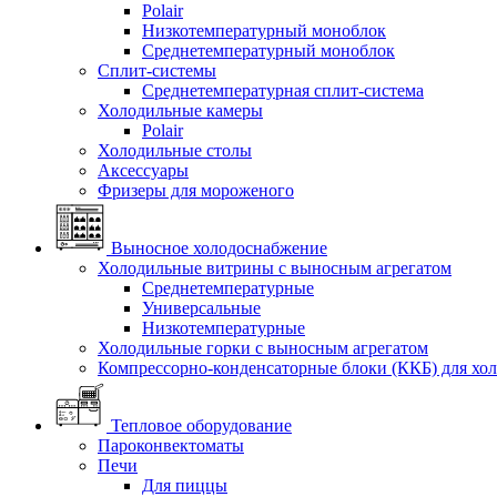
Polair
Низкотемпературный моноблок
Среднетемпературный моноблок
Сплит-системы
Среднетемпературная сплит-система
Холодильные камеры
Polair
Холодильные столы
Аксессуары
Фризеры для мороженого
Выносное холодоснабжение
Холодильные витрины с выносным агрегатом
Среднетемпературные
Универсальные
Низкотемпературные
Холодильные горки с выносным агрегатом
Компрессорно-конденсаторные блоки (ККБ) для хо
Тепловое оборудование
Пароконвектоматы
Печи
Для пиццы