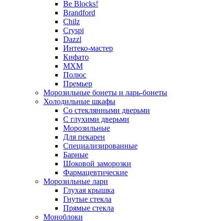
Be Blocks!
Brandford
Chilz
Cryspi
Dazzl
Интеко-мастер
Кифато
МХМ
Полюс
Премьер
Морозильные бонеты и ларь-бонеты
Холодильные шкафы
Со стеклянными дверьми
С глухими дверьми
Морозильные
Для пекарен
Специализированные
Барные
Шоковой заморозки
Фармацевтические
Морозильные лари
Глухая крышка
Гнутые стекла
Прямые стекла
Моноблоки