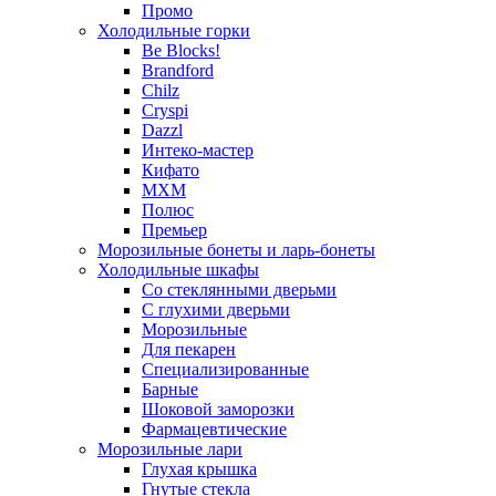
Промо
Холодильные горки
Be Blocks!
Brandford
Chilz
Cryspi
Dazzl
Интеко-мастер
Кифато
МХМ
Полюс
Премьер
Морозильные бонеты и ларь-бонеты
Холодильные шкафы
Со стеклянными дверьми
С глухими дверьми
Морозильные
Для пекарен
Специализированные
Барные
Шоковой заморозки
Фармацевтические
Морозильные лари
Глухая крышка
Гнутые стекла