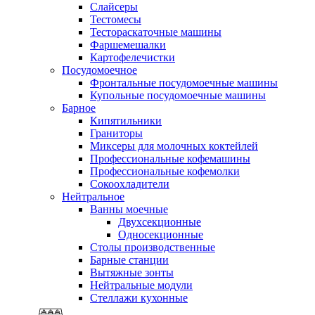
Слайсеры
Тестомесы
Тестораскаточные машины
Фаршемешалки
Картофелечистки
Посудомоечное
Фронтальные посудомоечные машины
Купольные посудомоечные машины
Барное
Кипятильники
Граниторы
Миксеры для молочных коктейлей
Профессиональные кофемашины
Профессиональные кофемолки
Сокоохладители
Нейтральное
Ванны моечные
Двухсекционные
Односекционные
Столы производственные
Барные станции
Вытяжные зонты
Нейтральные модули
Стеллажи кухонные