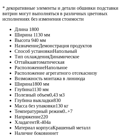
* декоративные элементы и детали обшивки подставки
витрин могут выполняться в различных цветовых
исполнениях без изменения стоимости
Длина
1800
Ширина
1130 мм
Высота
940 мм
Назначение
Демонстрация продуктов
Способ установки
Напольный
Тип охлаждения
Динамическое
Оттайка
автоматическая
Расположение
Напольное
Расположение агрегатного отсека
снизу
Возможность монтажа в линию
да
Ширина
1800 мм
Глубина
1130 мм
Полезный объем
0,43 м3
Глубина выкладки
830
Масса без упаковки
130 кг
Температурный режим
0..+7
Напряжение
220
Хладагент
R-404a
Материал корпуса
Крашеный металл
Наличие боковин
нет