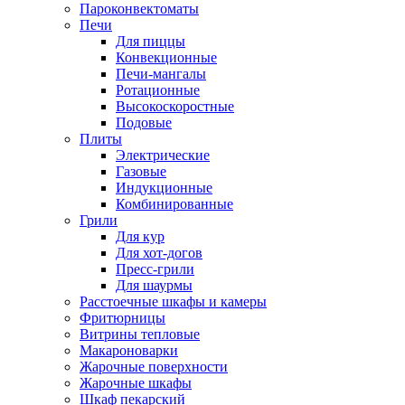
Пароконвектоматы
Печи
Для пиццы
Конвекционные
Печи-мангалы
Ротационные
Высокоскоростные
Подовые
Плиты
Электрические
Газовые
Индукционные
Комбинированные
Грили
Для кур
Для хот-догов
Пресс-грили
Для шаурмы
Расстоечные шкафы и камеры
Фритюрницы
Витрины тепловые
Макароноварки
Жарочные поверхности
Жарочные шкафы
Шкаф пекарский