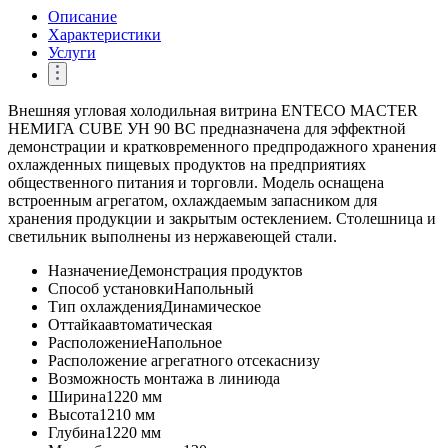
Описание
Характеристики
Услуги
Внешняя угловая холодильная витрина ENTECO MACTER
НЕМИГА CUBE УН 90 ВС предназначена для эффектной
демонстрации и кратковременного предпродажного хранения
охлажденных пищевых продуктов на предприятиях
общественного питания и торговли. Модель оснащена
встроенным агрегатом, охлаждаемым запасником для
хранения продукции и закрытым остеклением. Столешница и
светильник выполнены из нержавеющей стали.
Назначение
Демонстрация продуктов
Способ установки
Напольный
Тип охлаждения
Динамическое
Оттайка
автоматическая
Расположение
Напольное
Расположение агрегатного отсека
снизу
Возможность монтажа в линию
да
Ширина
1220 мм
Высота
1210 мм
Глубина
1220 мм