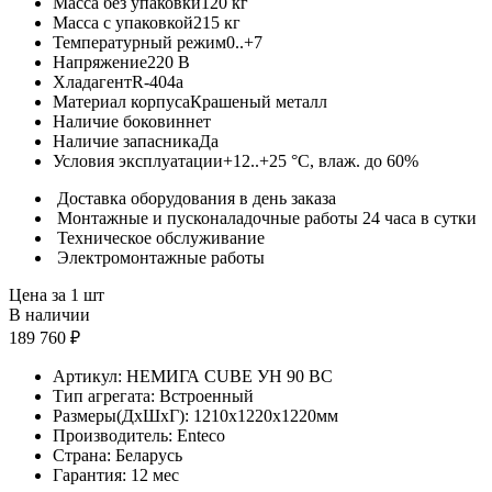
Масса без упаковки
120 кг
Масса с упаковкой
215 кг
Температурный режим
0..+7
Напряжение
220 В
Хладагент
R-404a
Материал корпуса
Крашеный металл
Наличие боковин
нет
Наличие запасника
Да
Условия эксплуатации
+12..+25 °C, влаж. до 60%
Доставка оборудования в день заказа
Монтажные и пусконаладочные работы 24 часа в сутки
Техническое обслуживание
Электромонтажные работы
Цена за 1 шт
В наличии
189 760 ₽
Артикул:
НЕМИГА CUBE УН 90 ВС
Тип агрегата:
Встроенный
Размеры(ДхШхГ):
1210x1220x1220мм
Производитель:
Enteco
Страна:
Беларусь
Гарантия:
12 мес