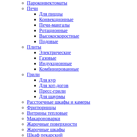
Пароконвектоматы
Печи
Для пиццы
Конвекционные
Печи-мангалы
Ротационные
Высокоскоростные
Подовые
Плиты
Электрические
Газовые
Индукционные
Комбинированные
Грили
Для кур
Для хот-догов
Пресс-грили
Для шаурмы
Расстоечные шкафы и камеры
Фритюрницы
Витрины тепловые
Макароноварки
Жарочные поверхности
Жарочные шкафы
Шкаф пекарский