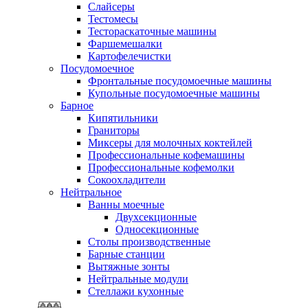
Слайсеры
Тестомесы
Тестораскаточные машины
Фаршемешалки
Картофелечистки
Посудомоечное
Фронтальные посудомоечные машины
Купольные посудомоечные машины
Барное
Кипятильники
Граниторы
Миксеры для молочных коктейлей
Профессиональные кофемашины
Профессиональные кофемолки
Сокоохладители
Нейтральное
Ванны моечные
Двухсекционные
Односекционные
Столы производственные
Барные станции
Вытяжные зонты
Нейтральные модули
Стеллажи кухонные