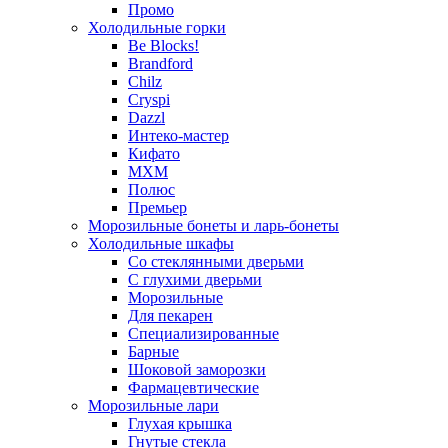
Промо
Холодильные горки
Be Blocks!
Brandford
Chilz
Cryspi
Dazzl
Интеко-мастер
Кифато
МХМ
Полюс
Премьер
Морозильные бонеты и ларь-бонеты
Холодильные шкафы
Со стеклянными дверьми
С глухими дверьми
Морозильные
Для пекарен
Специализированные
Барные
Шоковой заморозки
Фармацевтические
Морозильные лари
Глухая крышка
Гнутые стекла