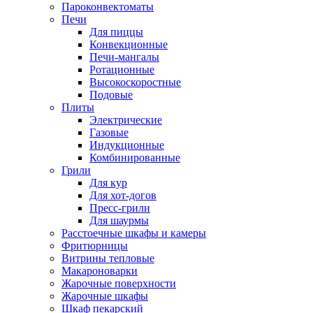
Пароконвектоматы
Печи
Для пиццы
Конвекционные
Печи-мангалы
Ротационные
Высокоскоростные
Подовые
Плиты
Электрические
Газовые
Индукционные
Комбинированные
Грили
Для кур
Для хот-догов
Пресс-грили
Для шаурмы
Расстоечные шкафы и камеры
Фритюрницы
Витрины тепловые
Макароноварки
Жарочные поверхности
Жарочные шкафы
Шкаф пекарский