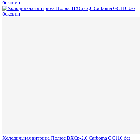
Холодильная витрина Полюс ВХСр-2,0 Carboma GC110 без