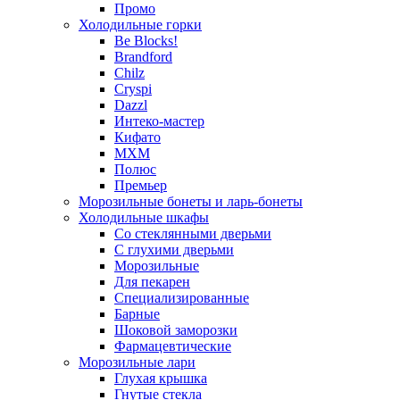
Промо
Холодильные горки
Be Blocks!
Brandford
Chilz
Cryspi
Dazzl
Интеко-мастер
Кифато
МХМ
Полюс
Премьер
Морозильные бонеты и ларь-бонеты
Холодильные шкафы
Со стеклянными дверьми
С глухими дверьми
Морозильные
Для пекарен
Специализированные
Барные
Шоковой заморозки
Фармацевтические
Морозильные лари
Глухая крышка
Гнутые стекла