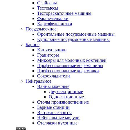
Слайсеры
Тестомесы
Тестораскаточные машины
Фаршемешалки
Картофелечистки
Посудомоечное
Фронтальные посудомоечные машины
Купольные посудомоечные машины
Барное
Кипятильники
Граниторы
Миксеры для молочных коктейлей
Профессиональные кофемашины
Профессиональные кофемолки
Сокоохладители
Нейтральное
Ванны моечные
Двухсекционные
Односекционные
Столы производственные
Барные станции
Вытяжные зонты
Нейтральные модули
Стеллажи кухонные