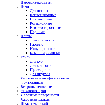
Пароконвектоматы
Печи
Для пиццы
Конвекционные
Печи-мангалы
Ротационные
Высокоскоростные
Подовые
Плиты
Электрические
Газовые
Индукционные
Комбинированные
Грили
Для кур
Для хот-догов
Пресс-грили
Для шаурмы
Расстоечные шкафы и камеры
Фритюрницы
Витрины тепловые
Макароноварки
Жарочные поверхности
Жарочные шкафы
Шкаф пекарский