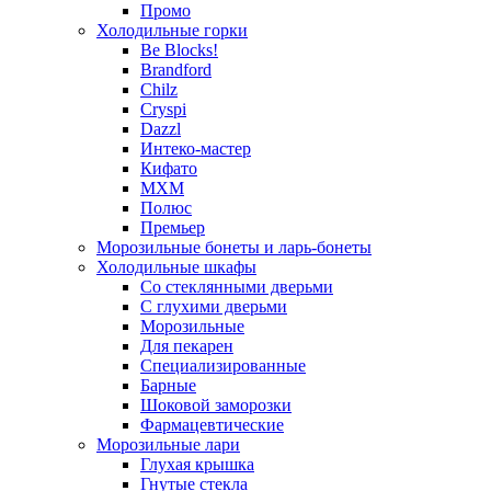
Промо
Холодильные горки
Be Blocks!
Brandford
Chilz
Cryspi
Dazzl
Интеко-мастер
Кифато
МХМ
Полюс
Премьер
Морозильные бонеты и ларь-бонеты
Холодильные шкафы
Со стеклянными дверьми
С глухими дверьми
Морозильные
Для пекарен
Специализированные
Барные
Шоковой заморозки
Фармацевтические
Морозильные лари
Глухая крышка
Гнутые стекла