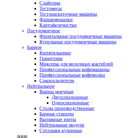
Слайсеры
Тестомесы
Тестораскаточные машины
Фаршемешалки
Картофелечистки
Посудомоечное
Фронтальные посудомоечные машины
Купольные посудомоечные машины
Барное
Кипятильники
Граниторы
Миксеры для молочных коктейлей
Профессиональные кофемашины
Профессиональные кофемолки
Сокоохладители
Нейтральное
Ванны моечные
Двухсекционные
Односекционные
Столы производственные
Барные станции
Вытяжные зонты
Нейтральные модули
Стеллажи кухонные