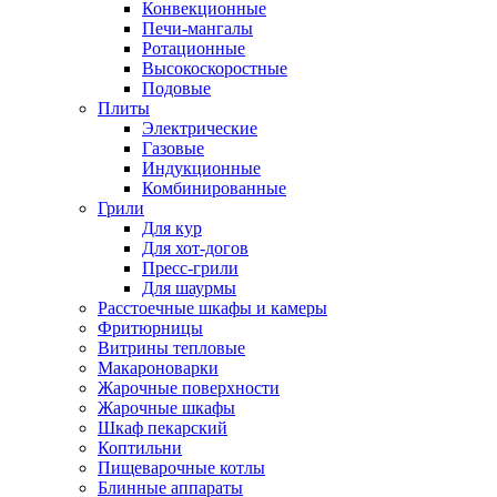
Конвекционные
Печи-мангалы
Ротационные
Высокоскоростные
Подовые
Плиты
Электрические
Газовые
Индукционные
Комбинированные
Грили
Для кур
Для хот-догов
Пресс-грили
Для шаурмы
Расстоечные шкафы и камеры
Фритюрницы
Витрины тепловые
Макароноварки
Жарочные поверхности
Жарочные шкафы
Шкаф пекарский
Коптильни
Пищеварочные котлы
Блинные аппараты