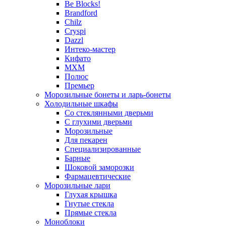
Be Blocks!
Brandford
Chilz
Cryspi
Dazzl
Интеко-мастер
Кифато
МХМ
Полюс
Премьер
Морозильные бонеты и ларь-бонеты
Холодильные шкафы
Со стеклянными дверьми
С глухими дверьми
Морозильные
Для пекарен
Специализированные
Барные
Шоковой заморозки
Фармацевтические
Морозильные лари
Глухая крышка
Гнутые стекла
Прямые стекла
Моноблоки