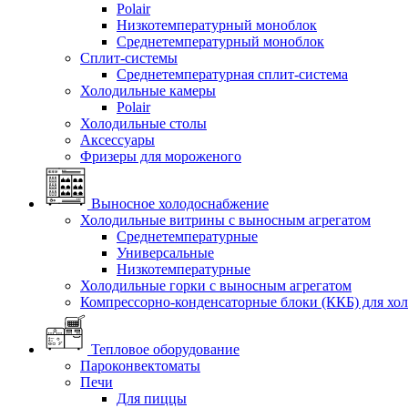
Polair
Низкотемпературный моноблок
Среднетемпературный моноблок
Сплит-системы
Среднетемпературная сплит-система
Холодильные камеры
Polair
Холодильные столы
Аксессуары
Фризеры для мороженого
Выносное холодоснабжение
Холодильные витрины с выносным агрегатом
Среднетемпературные
Универсальные
Низкотемпературные
Холодильные горки с выносным агрегатом
Компрессорно-конденсаторные блоки (ККБ) для хо
Тепловое оборудование
Пароконвектоматы
Печи
Для пиццы