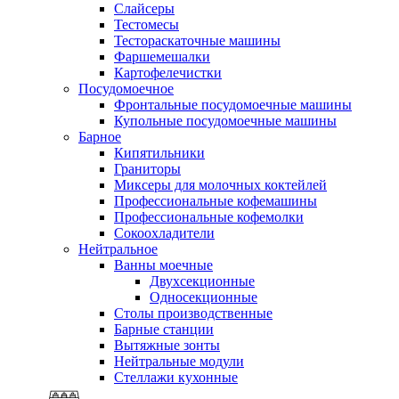
Слайсеры
Тестомесы
Тестораскаточные машины
Фаршемешалки
Картофелечистки
Посудомоечное
Фронтальные посудомоечные машины
Купольные посудомоечные машины
Барное
Кипятильники
Граниторы
Миксеры для молочных коктейлей
Профессиональные кофемашины
Профессиональные кофемолки
Сокоохладители
Нейтральное
Ванны моечные
Двухсекционные
Односекционные
Столы производственные
Барные станции
Вытяжные зонты
Нейтральные модули
Стеллажи кухонные