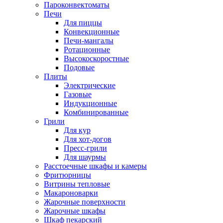
Пароконвектоматы
Печи
Для пиццы
Конвекционные
Печи-мангалы
Ротационные
Высокоскоростные
Подовые
Плиты
Электрические
Газовые
Индукционные
Комбинированные
Грили
Для кур
Для хот-догов
Пресс-грили
Для шаурмы
Расстоечные шкафы и камеры
Фритюрницы
Витрины тепловые
Макароноварки
Жарочные поверхности
Жарочные шкафы
Шкаф пекарский