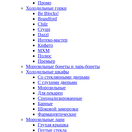
Промо
Холодильные горки
Be Blocks!
Brandford
Chilz
Cryspi
Dazzl
Интеко-мастер
Кифато
МХМ
Полюс
Премьер
Морозильные бонеты и ларь-бонеты
Холодильные шкафы
Со стеклянными дверьми
С глухими дверьми
Морозильные
Для пекарен
Специализированные
Барные
Шоковой заморозки
Фармацевтические
Морозильные лари
Глухая крышка
Гнутые стекла