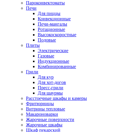
Пароконвектоматы
Печи
Для пиццы
Конвекционные
Печи-мангалы
Ротационные
Высокоскоростные
Подовые
Плиты
Электрические
Газовые
Индукционные
Комбинированные
Грили
Для кур
Для хот-догов
Пресс-грили
Для шаурмы
Расстоечные шкафы и камеры
Фритюрницы
Витрины тепловые
Макароноварки
Жарочные поверхности
Жарочные шкафы
Шкаф пекарский