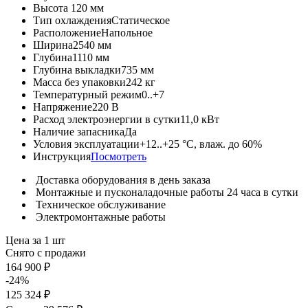
Высота
120 мм
Тип охлаждения
Статическое
Расположение
Напольное
Ширина
2540 мм
Глубина
1110 мм
Глубина выкладки
735 мм
Масса без упаковки
242 кг
Температурный режим
0..+7
Напряжение
220 В
Расход электроэнергии в сутки
11,0 кВт
Наличие запасника
Да
Условия эксплуатации
+12..+25 °C, влаж. до 60%
Инструкция
Посмотреть
Доставка оборудования в день заказа
Монтажные и пусконаладочные работы 24 часа в сутки
Техническое обслуживание
Электромонтажные работы
Цена за 1 шт
Снято с продажи
164 900 ₽
-24%
125 324 ₽