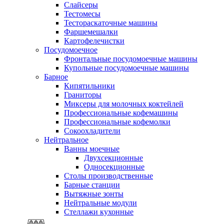
Слайсеры
Тестомесы
Тестораскаточные машины
Фаршемешалки
Картофелечистки
Посудомоечное
Фронтальные посудомоечные машины
Купольные посудомоечные машины
Барное
Кипятильники
Граниторы
Миксеры для молочных коктейлей
Профессиональные кофемашины
Профессиональные кофемолки
Сокоохладители
Нейтральное
Ванны моечные
Двухсекционные
Односекционные
Столы производственные
Барные станции
Вытяжные зонты
Нейтральные модули
Стеллажи кухонные