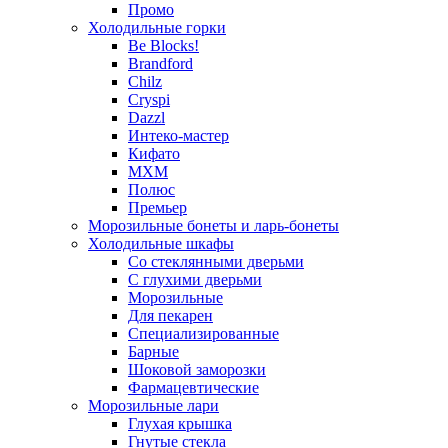
Промо
Холодильные горки
Be Blocks!
Brandford
Chilz
Cryspi
Dazzl
Интеко-мастер
Кифато
МХМ
Полюс
Премьер
Морозильные бонеты и ларь-бонеты
Холодильные шкафы
Со стеклянными дверьми
С глухими дверьми
Морозильные
Для пекарен
Специализированные
Барные
Шоковой заморозки
Фармацевтические
Морозильные лари
Глухая крышка
Гнутые стекла